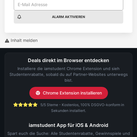
ALARM AKTIVIEREN
Inhalt melden
Deals direkt im Browser entdecken
Installiere die iamstudent Chrome Extension und sieh
Studentenrabatte, sobald du auf Partner-Websites unterwegs
bist.
Chrome Extension installieren
5/5 Sterne - Kostenlos, 100% DSGVO-konform in
Sekunden installiert.
iamstudent App für iOS & Android
Spart euch die Suche: Alle Studentenrabatte, Gewinnspiele und