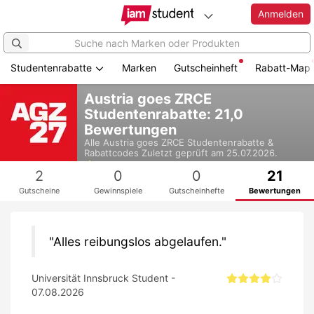
Anmelden
Studentenrabatte
Marken
Gutscheinheft
Rabatt-Map
Zum
Austria goes ZRCE
Hauptinhalt
Studentenrabatte: 21,0
springen
Bewertungen
Alle
Austria goes ZRCE
Studentenrabatte &
Rabattcodes
Zuletzt geprüft am 25.07.2026.
4,8
2
0
0
21
Gutscheine
Gewinnspiele
Gutscheinhefte
Bewertungen
Alles reibungslos abgelaufen.
Universität Innsbruck Student -
07.08.2026