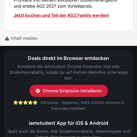
und erlebe AGZ 2027 zum Vorteilspreis.
Jetzt buchen und Teil der AGZ Family werden!
Inhalt melden
Deals direkt im Browser entdecken
Installiere die iamstudent Chrome Extension und sieh
Studentenrabatte, sobald du auf Partner-Websites unterwegs
bist.
Chrome Extension installieren
5/5 Sterne - Kostenlos, 100% DSGVO-konform in
Sekunden installiert.
iamstudent App für iOS & Android
Spart euch die Suche: Alle Studentenrabatte, Gewinnspiele und
Rabatt-Map bequem in einer App.