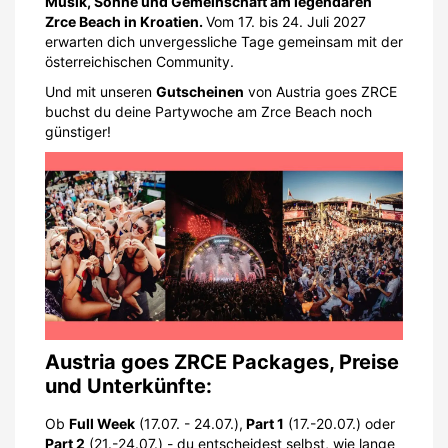
Musik, Sonne und Gemeinschaft am legendären
Zrce Beach in Kroatien.
Vom 17. bis 24. Juli 2027
erwarten dich unvergessliche Tage gemeinsam mit der
österreichischen Community.
Und mit unseren
Gutscheinen
von Austria goes ZRCE
buchst du deine Partywoche am Zrce Beach noch
günstiger!
Austria goes ZRCE Packages, Preise
und Unterkünfte:
Ob
Full Week
(17.07. - 24.07.),
Part 1
(17.-20.07.) oder
Part 2
(21.-24.07.) - du entscheidest selbst, wie lange