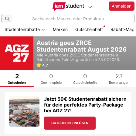
Anmelden
Studentenrabatte
Marken
Gutscheinheft
Rabatt-Map
Zum
Austria goes ZRCE
Hauptinhalt
Studentenrabatt August 2026
springen
Alle
Austria goes ZRCE
Studentenrabatte &
Rabattcodes
Zuletzt geprüft am 25.07.2026.
4,7
2
0
0
23
Gutscheine
Gewinnspiele
Gutscheinhefte
Bewertungen
Jetzt 50€ Studentenrabatt sichern
für dein perfektes Party-Package
bei AGZ 27!
GUTSCHEIN EINLÖSEN