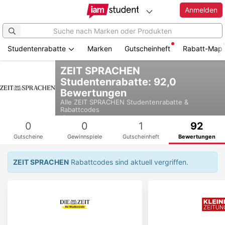
Anmelden
Studentenrabatte
Marken
Gutscheinheft
Rabatt-Map
Zum
ZEIT SPRACHEN
Hauptinhalt
Studentenrabatte: 92,0
springen
Bewertungen
Alle
ZEIT SPRACHEN
Studentenrabatte &
Rabattcodes
4,6
0
0
1
92
Gutscheine
Gewinnspiele
Gutscheinheft
Bewertungen
ZEIT SPRACHEN
Rabattcodes sind aktuell vergriffen.