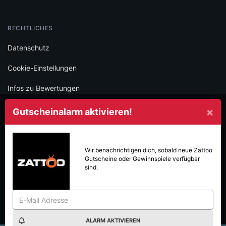
RECHTLICHES
Datenschutz
Cookie-Einstellungen
Infos zu Bewertungen
AGB
×
Gutscheinalarm aktivieren!
Impressum
SOCIAL
Wir benachrichtigen dich, sobald neue
Zattoo
Gutscheine oder Gewinnspiele verfügbar
Folge iamstudent und verpasse keine Deals mehr.
sind.
ALARM AKTIVIEREN
Made with
in Vienna.