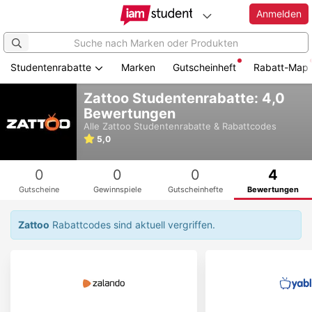
Anmelden
Studentenrabatte
Marken
Gutscheinheft
Rabatt-Map
Zum
Zattoo Studentenrabatte: 4,0
Hauptinhalt
Bewertungen
springen
Alle
Zattoo
Studentenrabatte & Rabattcodes
5,0
0
0
0
4
Gutscheine
Gewinnspiele
Gutscheinhefte
Bewertungen
Zattoo
Rabattcodes sind aktuell vergriffen.