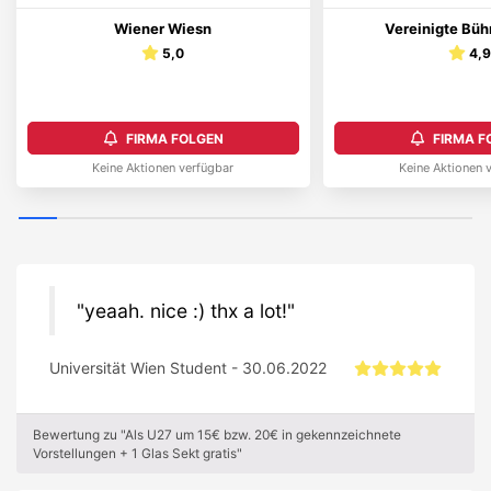
Wiener Wiesn
Vereinigte Bü
5,0
4,
FIRMA FOLGEN
FIRMA F
Keine Aktionen verfügbar
Keine Aktionen 
yeaah. nice :) thx a lot!
Universität Wien Student - 30.06.2022
Bewertung zu "Als U27 um 15€ bzw. 20€ in gekennzeichnete
Vorstellungen + 1 Glas Sekt gratis"