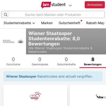
Anmelden
Studentenrabatte
Marken
Gutscheinheft
Rabatt-Map
Zum
Wiener Staatsoper
Hauptinhalt
Studentenrabatte: 8,0
springen
Bewertungen
Alle
Wiener Staatsoper
Studentenrabatte &
Rabattcodes
4,5
0
0
0
8
Gutscheine
Gewinnspiele
Gutscheinhefte
Bewertungen
Wiener Staatsoper
Rabattcodes sind aktuell vergriffen.