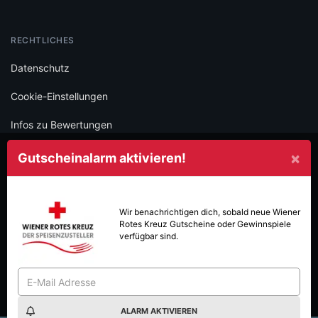
RECHTLICHES
Datenschutz
Cookie-Einstellungen
Infos zu Bewertungen
AGB
×
Gutscheinalarm aktivieren!
Impressum
SOCIAL
Wir benachrichtigen dich, sobald neue
Wiener
Rotes Kreuz
Gutscheine oder Gewinnspiele
Folge iamstudent und verpasse keine Deals mehr.
verfügbar sind.
ALARM AKTIVIEREN
Made with
in Vienna.