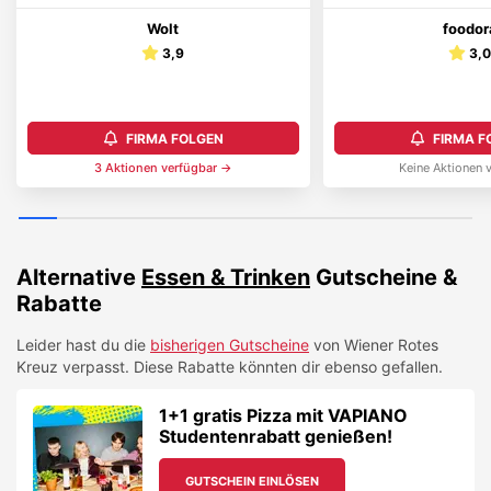
Wolt
foodor
3,9
3,
FIRMA FOLGEN
FIRMA F
3
Aktionen
verfügbar →
Keine Aktionen 
Alternative
Essen & Trinken
Gutscheine &
Rabatte
Leider hast du die
bisherigen Gutscheine
von
Wiener Rotes
Kreuz
verpasst. Diese Rabatte könnten dir ebenso gefallen.
1+1 gratis Pizza mit VAPIANO
Studentenrabatt genießen!
GUTSCHEIN EINLÖSEN