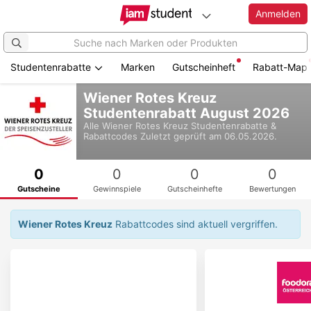
Anmelden
Studentenrabatte
Marken
Gutscheinheft
Rabatt-Map
Zum
Wiener Rotes Kreuz
Hauptinhalt
Studentenrabatt August 2026
springen
Alle
Wiener Rotes Kreuz
Studentenrabatte &
Rabattcodes
Zuletzt geprüft am 06.05.2026.
0
0
0
0
Gutscheine
Gewinnspiele
Gutscheinhefte
Bewertungen
Wiener Rotes Kreuz
Rabattcodes sind aktuell vergriffen.