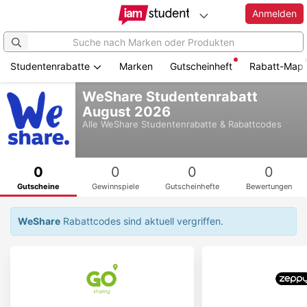
Anmelden
Studentenrabatte
Marken
Gutscheinheft
Rabatt-Map
Zum
WeShare Studentenrabatt
Hauptinhalt
August 2026
springen
Alle
WeShare
Studentenrabatte & Rabattcodes
0
0
0
0
Gutscheine
Gewinnspiele
Gutscheinhefte
Bewertungen
WeShare
Rabattcodes sind aktuell vergriffen.