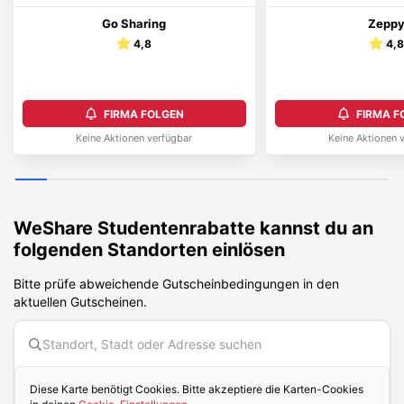
Go Sharing
Zepp
4,8
4,
FIRMA FOLGEN
FIRMA F
Keine Aktionen verfügbar
Keine Aktionen 
WeShare
Studentenrabatte kannst du an
folgenden Standorten einlösen
Bitte prüfe abweichende Gutscheinbedingungen in den
aktuellen Gutscheinen.
Diese Karte benötigt Cookies. Bitte akzeptiere die Karten-Cookies