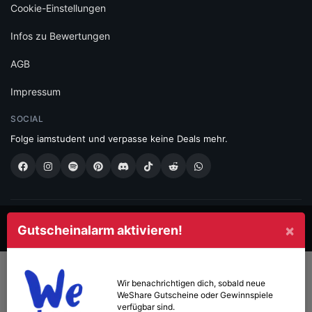
Cookie-Einstellungen
Infos zu Bewertungen
AGB
Impressum
SOCIAL
Folge iamstudent und verpasse keine Deals mehr.
Made with
in Vienna.
×
Gutscheinalarm aktivieren!
© 2026 High Five GmbH. Einfach mehr vom Studium.
Wir benachrichtigen dich, sobald neue
WeShare
Gutscheine oder Gewinnspiele
verfügbar sind.