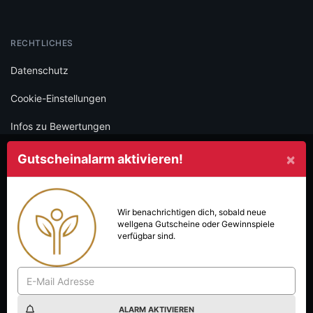
RECHTLICHES
Datenschutz
Cookie-Einstellungen
Infos zu Bewertungen
AGB
×
Gutscheinalarm aktivieren!
Impressum
SOCIAL
Wir benachrichtigen dich, sobald neue
wellgena
Gutscheine oder Gewinnspiele
Folge iamstudent und verpasse keine Deals mehr.
verfügbar sind.
ALARM AKTIVIEREN
Made with
in Vienna.