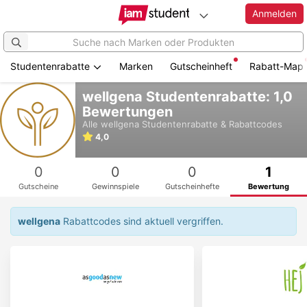
Anmelden
Studentenrabatte
Marken
Gutscheinheft
Rabatt-Map
Zum
wellgena Studentenrabatte: 1,0
Hauptinhalt
Bewertungen
springen
Alle
wellgena
Studentenrabatte & Rabattcodes
4,0
0
0
0
1
Gutscheine
Gewinnspiele
Gutscheinhefte
Bewertung
wellgena
Rabattcodes sind aktuell vergriffen.