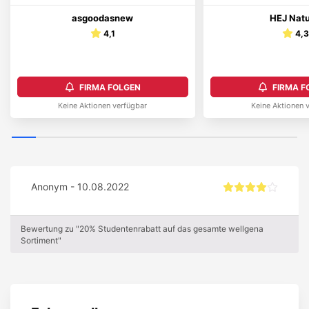
asgoodasnew
HEJ Natu
4,1
4,
FIRMA FOLGEN
FIRMA F
Keine Aktionen verfügbar
Keine Aktionen 
Anonym - 10.08.2022
Bewertung zu "20% Studentenrabatt auf das gesamte wellgena
Sortiment"