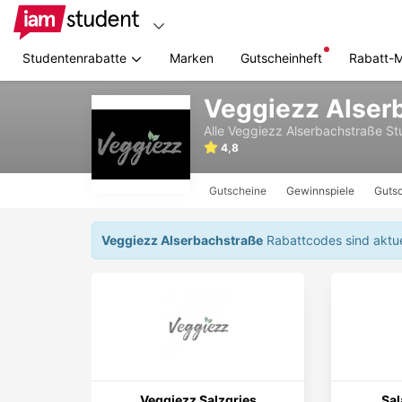
Studentenrabatte
Marken
Gutscheinheft
Rabatt-
Zum
Veggiezz Alser
Hauptinhalt
springen
Alle
Veggiezz Alserbachstraße
St
4,8
Gutscheine
Gewinnspiele
Gutsc
Veggiezz Alserbachstraße
Rabattcodes sind aktuel
Veggiezz Salzgries
Sal