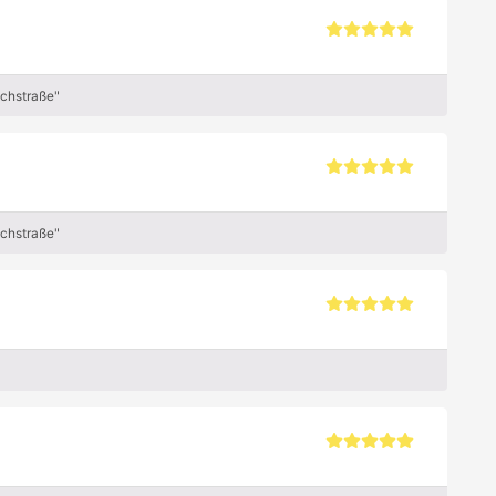
achstraße"
achstraße"