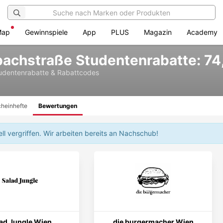
Map
Gewinnspiele
App
PLUS
Magazin
Academy
bachstraße Studentenrabatte: 7
udentenrabatte & Rabattcodes
heinhefte
Bewertungen
l vergriffen.
Wir arbeiten bereits an Nachschub!
ad Jungle Wien
die burgermacher Wien