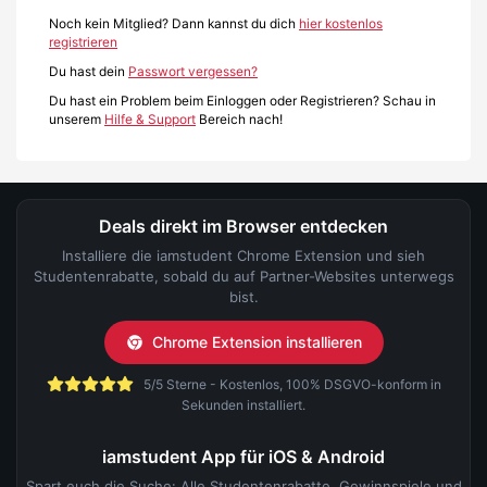
Noch kein Mitglied? Dann kannst du dich
hier kostenlos
registrieren
Du hast dein
Passwort vergessen?
Du hast ein Problem beim Einloggen oder Registrieren? Schau in
unserem
Hilfe & Support
Bereich nach!
Deals direkt im Browser entdecken
Installiere die iamstudent Chrome Extension und sieh
Studentenrabatte, sobald du auf Partner-Websites unterwegs
bist.
Chrome Extension installieren
5/5 Sterne - Kostenlos, 100% DSGVO-konform in
Sekunden installiert.
iamstudent App für iOS & Android
Spart euch die Suche: Alle Studentenrabatte, Gewinnspiele und