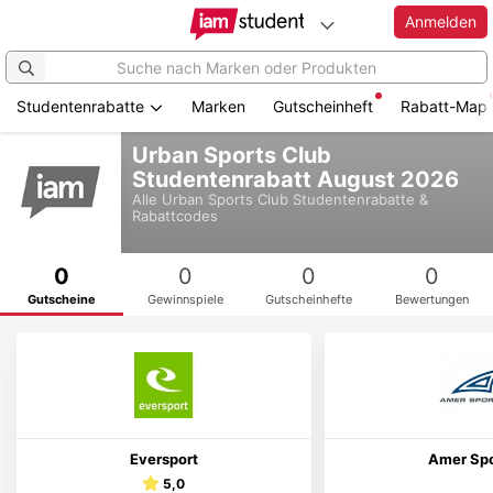
Anmelden
Studentenrabatte
Marken
Gutscheinheft
Rabatt-Map
Zum
Urban Sports Club
Hauptinhalt
Studentenrabatt August 2026
springen
Alle
Urban Sports Club
Studentenrabatte &
Rabattcodes
0
0
0
0
Gutscheine
Gewinnspiele
Gutscheinhefte
Bewertungen
Eversport
Amer Spo
5,0