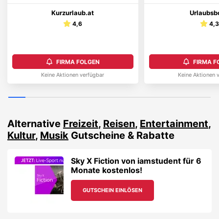
Kurzurlaub.at
Urlaubsb
4,6
4,
FIRMA FOLGEN
FIRMA F
Keine Aktionen verfügbar
Keine Aktionen 
Alternative
Freizeit
,
Reisen
,
Entertainment
,
Kultur
,
Musik
Gutscheine & Rabatte
Sky X Fiction von iamstudent für 6
Monate kostenlos!
GUTSCHEIN EINLÖSEN