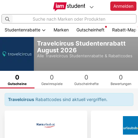
Anmelden
Studentenrabatte
Marken
Gutscheinheft
Rabatt-Map
Zum
Travelcircus Studentenrabatt
Hauptinhalt
August 2026
springen
Alle
Travelcircus
Studentenrabatte & Rabattcodes
0
0
0
0
Gutscheine
Gewinnspiele
Gutscheinhefte
Bewertungen
Travelcircus
Rabattcodes sind aktuell vergriffen.