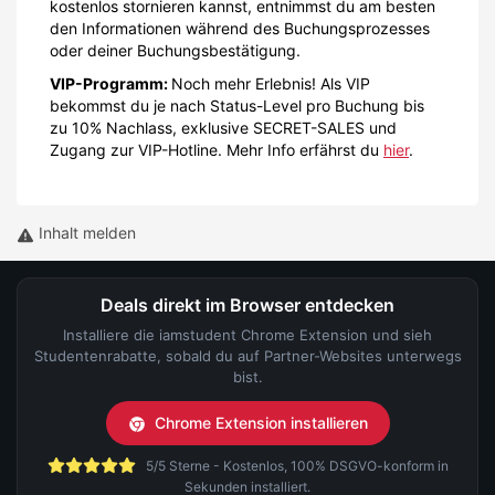
kostenlos stornieren kannst, entnimmst du am besten
den Informationen während des Buchungsprozesses
oder deiner Buchungsbestätigung.
VIP-Programm:
Noch mehr Erlebnis! Als VIP
bekommst du je nach Status-Level pro Buchung bis
zu 10% Nachlass, exklusive SECRET-SALES und
Zugang zur VIP-Hotline. Mehr Info erfährst du
hier
.
Inhalt melden
Deals direkt im Browser entdecken
Installiere die iamstudent Chrome Extension und sieh
Studentenrabatte, sobald du auf Partner-Websites unterwegs
bist.
Chrome Extension installieren
5/5 Sterne - Kostenlos, 100% DSGVO-konform in
Sekunden installiert.