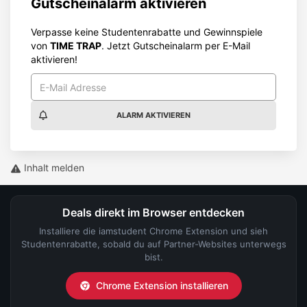
Inhalt melden
Deals direkt im Browser entdecken
Installiere die iamstudent Chrome Extension und sieh
Studentenrabatte, sobald du auf Partner-Websites unterwegs
bist.
Chrome Extension installieren
5/5 Sterne - Kostenlos, 100% DSGVO-konform in
Sekunden installiert.
iamstudent App für iOS & Android
Spart euch die Suche: Alle Studentenrabatte, Gewinnspiele und
Rabatt-Map bequem in einer App.
4,75/5 Sterne - Basierend auf über 1.000 Bewertungen.