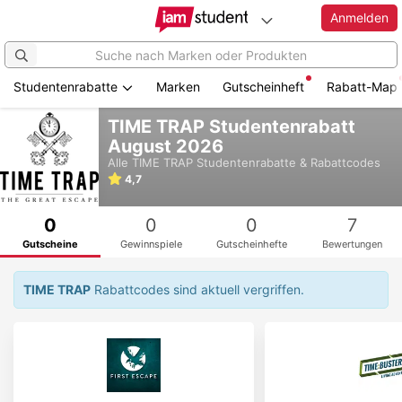
Anmelden
Studentenrabatte
Marken
Gutscheinheft
Rabatt-Map
Zum
TIME TRAP Studentenrabatt
Hauptinhalt
August 2026
springen
Alle
TIME TRAP
Studentenrabatte & Rabattcodes
4,7
0
0
0
7
Gutscheine
Gewinnspiele
Gutscheinhefte
Bewertungen
TIME TRAP
Rabattcodes sind aktuell vergriffen.