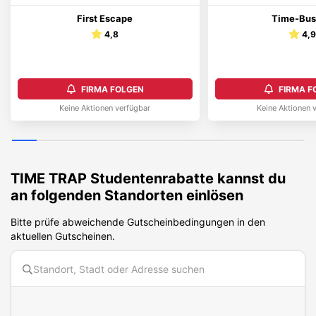
First Escape
Time-Bus
4,8
4,
FIRMA FOLGEN
FIRMA F
Keine Aktionen verfügbar
Keine Aktionen 
TIME TRAP
Studentenrabatte kannst du
an folgenden Standorten einlösen
Bitte prüfe abweichende Gutscheinbedingungen in den
aktuellen Gutscheinen.
Diese Karte benötigt Cookies. Bitte akzeptiere die Karten-Cookies