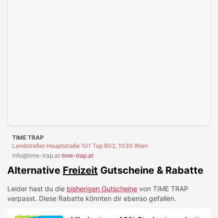
in deinen
Cookie-Einstellungen
.
TIME TRAP
Landstraßer Hauptstraße 101 Top B02, 1030 Wien
info@time-trap.at
·
time-trap.at
Alternative
Freizeit
Gutscheine & Rabatte
Leider hast du die
bisherigen Gutscheine
von
TIME TRAP
verpasst. Diese Rabatte könnten dir ebenso gefallen.
Mindestens 40% Studentenrabatt
auf Sportnahrung bei Polleo Sport!
GUTSCHEIN EINLÖSEN
Sky X Fiction von iamstudent für 6
Monate kostenlos!
GUTSCHEIN EINLÖSEN