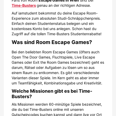
Fans von Room
Escape Games in Wien
sind bei
Time-Busters
genau an der richtigen Adresse.
Auf iamstudent bekommst du deine Escape Room-
Experience zum absoluten Studi-Schnäppchenpreis.
Einfach deinen Studentenstatus belegen und ein
kostenloses Konto bei uns anlegen. Schon hast du
Zugriff auf die tollen Time-Busters Studentenrabatte!
Was sind Room Escape Games?
Bei den beliebten Room Escape Games (öfters auch
Open The Door Games, Fluchtspiele, Live Escape
Games oder Exit the Room Games bezeichnet) geht es
darum, Rätsel oder Aufgaben zu lösen um so aus
einem Raum zu entkommen. Es gibt verschiedenste
Varianten dieser Spiele. Im Kern geht es aber immer
um Teamfähigkeit, Kombinationsgabe und Kreativität.
Welche Missionen gibt es bei Time-
Busters?
Als Missionen werden 60-minütige Spiele bezeichnet,
die du bei Time-Busters online mit unseren
Gutscheincodes buchen kannst und dann live vor Ort