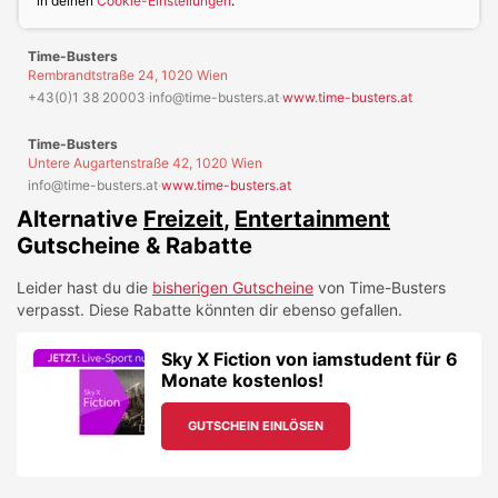
in deinen
Cookie-Einstellungen
.
Time-Busters
Rembrandtstraße 24, 1020 Wien
+43(0)1 38 20003
·
info@time-busters.at
·
www.time-busters.at
Time-Busters
Untere Augartenstraße 42, 1020 Wien
info@time-busters.at
·
www.time-busters.at
Alternative
Freizeit
,
Entertainment
Gutscheine & Rabatte
Leider hast du die
bisherigen Gutscheine
von
Time-Busters
verpasst. Diese Rabatte könnten dir ebenso gefallen.
Sky X Fiction von iamstudent für 6
Monate kostenlos!
GUTSCHEIN EINLÖSEN