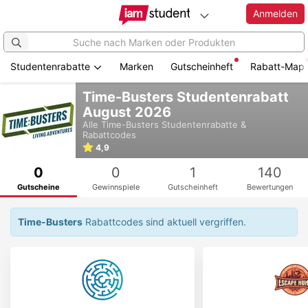
Anmelden
Studentenrabatte
Marken
Gutscheinheft
Rabatt-Map
Zum
Time-Busters Studentenrabatt
Hauptinhalt
August 2026
springen
Alle
Time-Busters
Studentenrabatte &
Rabattcodes
4,9
0
0
1
140
Gutscheine
Gewinnspiele
Gutscheinheft
Bewertungen
Time-Busters
Rabattcodes sind aktuell vergriffen.