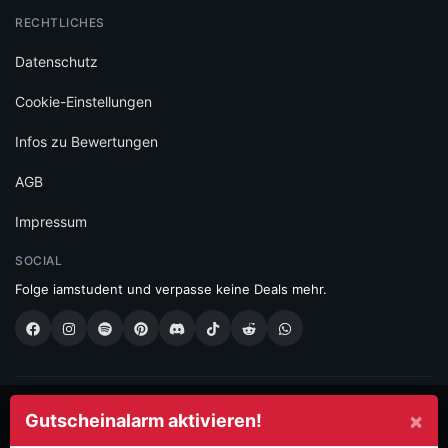
RECHTLICHES
Datenschutz
Cookie-Einstellungen
Infos zu Bewertungen
AGB
Impressum
SOCIAL
Folge iamstudent und verpasse keine Deals mehr.
Made with
in Vienna.
×
Gutscheinalarm aktivieren!
© 2026 High Five GmbH. Einfach mehr vom Studium.