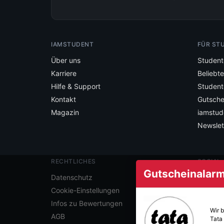
IAMSTUDENT
FÜR ST
Über uns
Student
Karriere
Beliebt
Hilfe & Support
Student
Kontakt
Gutsche
Magazin
iamstud
Newslet
RECHTLICHES
SOCIAL
Gutscheinalarm 
Folge ia
Datenschutz
Cookie-Einstellungen
Infos zu Bewertungen
Wir 
AGB
Tata