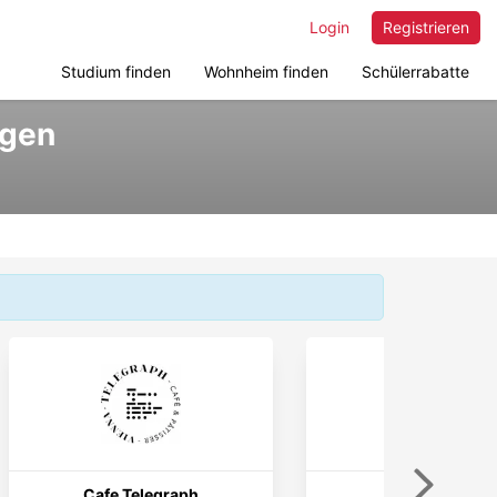
Login
Registrieren
Studium finden
Wohnheim finden
Schülerrabatte
ngen
Weiter
Cafe Telegraph
tado°