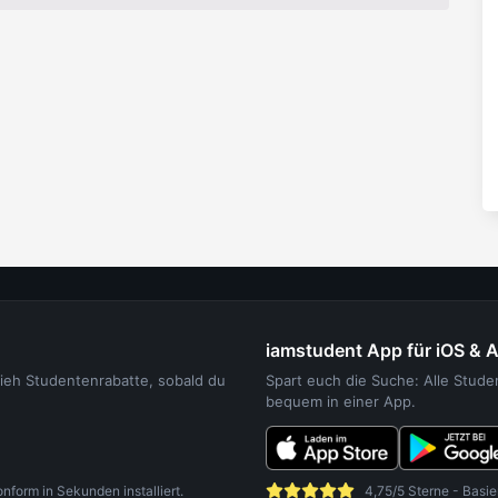
iamstudent App für iOS & 
sieh Studentenrabatte, sobald du
Spart euch die Suche: Alle Stud
bequem in einer App.
orm in Sekunden installiert.
4,75/5 Sterne - Basie