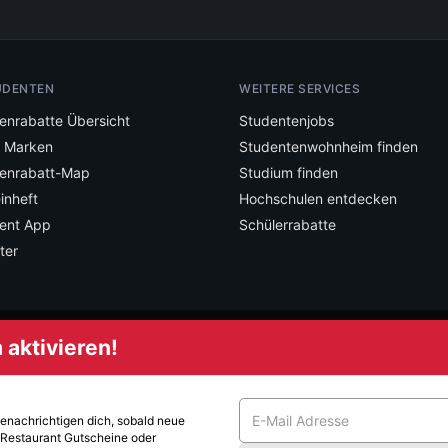
UDENTEN
WEITERE SERVICES
enrabatte Übersicht
Studentenjobs
e Marken
Studentenwohnheim finden
enrabatt-Map
Studium finden
inheft
Hochschulen entdecken
ent App
Schülerrabatte
ter
aktivieren!
mstudent und verpasse keine Deals mehr.
benachrichtigen dich, sobald neue
 Restaurant
Gutscheine oder