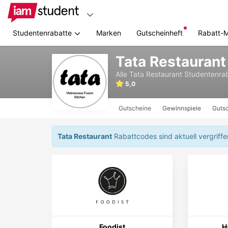
Studentenrabatte
Marken
Gutscheinheft
Rabatt-
Zum
Tata Restaurant
Hauptinhalt
springen
Alle
Tata Restaurant
Studentenrab
5,0
Gutscheine
Gewinnspiele
Gutsc
Tata Restaurant
Rabattcodes sind aktuell vergriff
Foodist
H