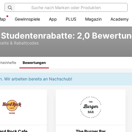
Map
Gewinnspiele
App
PLUS
Magazin
Academy
 Studentenrabatte: 2,0 Bewertu
atte & Rabattcodes
heinhefte
Bewertungen
en.
Wir arbeiten bereits an Nachschub!
ard Rock Cafe
The Burger Bar