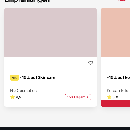
-15% auf Skincare
-15% auf k
NEU
Nø Cosmetics
Korean Ede
4,9
5,0
15% Ersparnis