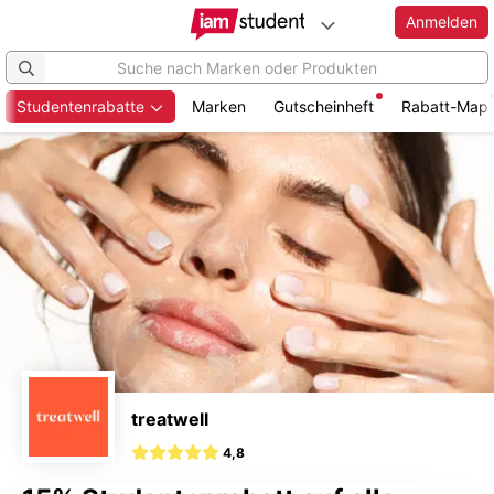
Anmelden
Studentenrabatte
Marken
Gutscheinheft
Rabatt-Map
Zum
Hauptinhalt
springen
treatwell
4,8