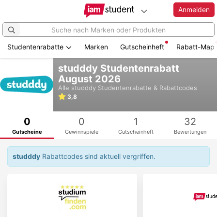
Anmelden
Studentenrabatte
Marken
Gutscheinheft
Rabatt-Map
Zum
studddy Studentenrabatt
Hauptinhalt
August 2026
springen
Alle
studddy
Studentenrabatte & Rabattcodes
3,8
0
0
1
32
Gutscheine
Gewinnspiele
Gutscheinheft
Bewertungen
studddy
Rabattcodes sind aktuell vergriffen.