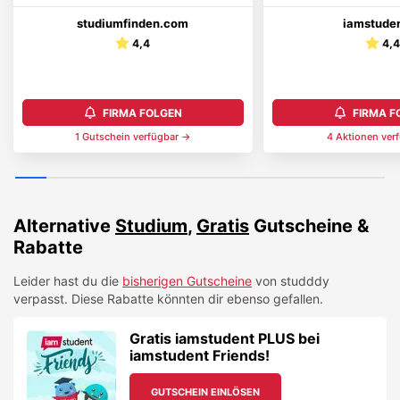
studiumfinden.com
iamstuden
4,4
4,
FIRMA FOLGEN
FIRMA F
1
Gutschein
verfügbar →
4
Aktionen
ver
Alternative
Studium
,
Gratis
Gutscheine &
Rabatte
Leider hast du die
bisherigen Gutscheine
von
studddy
verpasst. Diese Rabatte könnten dir ebenso gefallen.
Gratis iamstudent PLUS bei
iamstudent Friends!
GUTSCHEIN EINLÖSEN