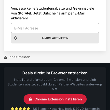
Verpasse keine Studentenrabatte und Gewinnspiele
von
Storytel
. Jetzt Gutscheinalarm per E-Mail
aktivieren!
ALARM AKTIVIEREN
Inhalt melden
Deals direkt im Browser entdecken
Installiere die iamstudent Chrome Extension und sieh
Studentenrabatte, sobald du auf Partner-Websites unterwegs
bist.
Chrome Extension installieren
5/5 Sterne - Kostenlos, 100% DSGVO-konform in