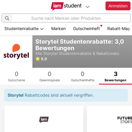
Anmelden
Studentenrabatte
Marken
Gutscheinheft
Rabatt-Map
Zum
Storytel Studentenrabatte: 3,0
Hauptinhalt
Bewertungen
springen
Alle
Storytel
Studentenrabatte & Rabattcodes
5,0
0
0
0
3
Gutscheine
Gewinnspiele
Gutscheinhefte
Bewertungen
Storytel
Rabattcodes sind aktuell vergriffen.