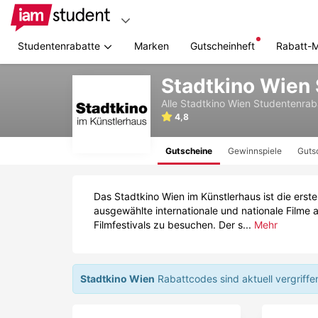
Studentenrabatte
Marken
Gutscheinheft
Rabatt-
Zum
Stadtkino Wien
Hauptinhalt
springen
Alle
Stadtkino Wien
Studentenrab
4,8
Gutscheine
Gewinnspiele
Guts
Das Stadtkino Wien im Künstlerhaus ist die erst
ausgewählte internationale und nationale Filme
Filmfestivals zu besuchen. Der s...
Mehr
Stadtkino Wien
Rabattcodes sind aktuell vergriffe