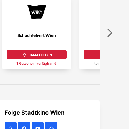
Weiter
Schachtelwirt Wien
Wiener Wiesn
5,0
FIRMA FOLGEN
FIRMA FOLGEN
1
Gutschein
verfügbar →
Keine Aktionen verfüg
Folge
Stadtkino Wien