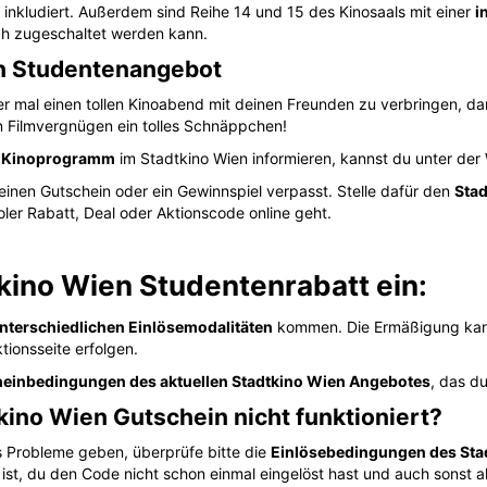
inkludiert. Außerdem sind Reihe 14 und 15 des Kinosaals mit einer
i
ch zugeschaltet werden kann.
en Studentenangebot
r mal einen tollen Kinoabend mit deinen Freunden zu verbringen, dan
n Filmvergnügen ein tolles Schnäppchen!
e Kinoprogramm
im Stadtkino Wien informieren, kannst du unter der
einen Gutschein oder ein Gewinnspiel verpasst. Stelle dafür den
Stad
ler Rabatt, Deal oder Aktionscode online geht.
kino Wien Studentenrabatt ein:
nterschiedlichen Einlösemodalitäten
kommen. Die Ermäßigung kann
tionsseite erfolgen.
einbedingungen des aktuellen Stadtkino Wien Angebotes
, das d
kino Wien Gutschein nicht funktioniert?
ts Probleme geben, überprüfe bitte die
Einlösebedingungen des Sta
 ist, du den Code nicht schon einmal eingelöst hast und auch sonst