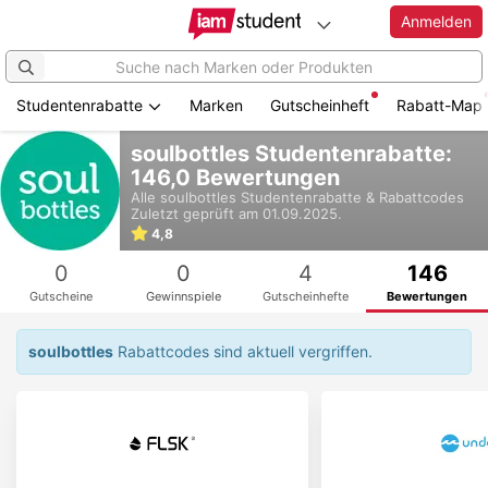
Anmelden
Studentenrabatte
Marken
Gutscheinheft
Rabatt-Map
Zum
soulbottles Studentenrabatte:
Hauptinhalt
146,0 Bewertungen
springen
Alle
soulbottles
Studentenrabatte & Rabattcodes
Zuletzt geprüft am 01.09.2025.
4,8
0
0
4
146
Gutscheine
Gewinnspiele
Gutscheinhefte
Bewertungen
soulbottles
Rabattcodes sind aktuell vergriffen.