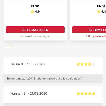
FLSK
UNDA
4,9
4,
FIRMA FOLGEN
FIRMA F
Keine Aktionen verfügbar
1
Gutschein
ver
Selina B. - 21.03.2020
Bewertung zu "20% Studentenrabatt auf alle soulbottles"
Hannah S. - 21.03.2020