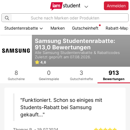
Anmelden
Studentenrabatte
Marken
Gutscheinheft
Rabatt-Map
Zum
Samsung Studentenrabatte:
Hauptinhalt
913,0 Bewertungen
springen
Alle
Samsung
Studentenrabatte & Rabattcodes
Zuletzt geprüft am 07.08.2026.
4,6
8
0
3
913
Gutscheine
Gewinnspiele
Gutscheinhefte
Bewertungen
Funktioniert. Schon so einiges mit
Students-Rabatt bei Samsung
gekauft...
Thomas P. - 19.07.2024