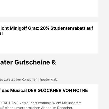
ater
Gutscheine &
es zuletzt bei
Ronacher Theater
gab.
uf das Musical DER GLÖCKNER VON NOTRE
RE DAME verzaubert erstmals Wien! Mit unserem
auf einen unvergesslichen Abend im Ronacher.
FIRMA FOLGEN
auf CATS im Ronacher Wien
illionen Menschen in 30 Ländern das außergewöhnlich
hen. Mit unserem Gutschein bekommst du jetzt einen
50% auf dein nächstes Musical Highlight von CATS!
FIRMA FOLGEN