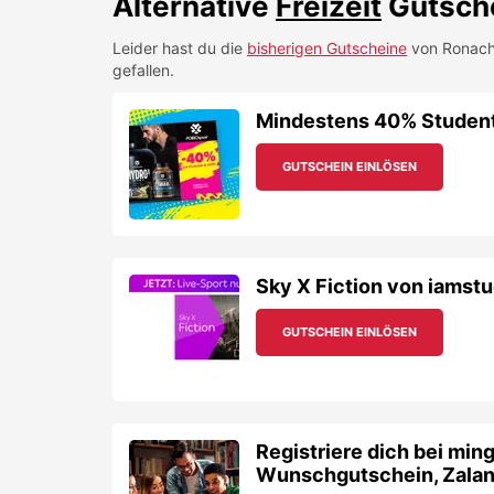
Sky X Fiction von iamstu
GUTSCHEIN EINLÖSEN
Registriere dich bei min
Wunschgutschein, Zalan
GUTSCHEIN EINLÖSEN
10€ Studentenrabatt auf
Fotogeschenke und meh
GUTSCHEIN EINLÖSEN