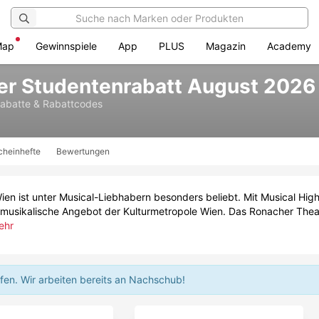
Map
Gewinnspiele
App
PLUS
Magazin
Academy
er Studentenrabatt August 2026
abatte & Rabattcodes
cheinhefte
Bewertungen
en ist unter Musical-Liebhabern besonders beliebt. Mit Musical Hi
sikalische Angebot der Kulturmetropole Wien. Das Ronacher Theater 
ehr
ffen.
Wir arbeiten bereits an Nachschub!