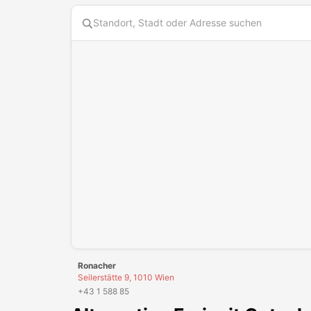
Diese Karte benötigt Cookies. Bitte akzeptiere die Karten
Ronacher
Seilerstätte 9, 1010 Wien
+43 1 588 85
Alternative
Freizeit
Gutsche
Leider hast du die
bisherigen Gutscheine
von
Ronach
gefallen.
Mindestens 40% Studente
GUTSCHEIN EINLÖSEN