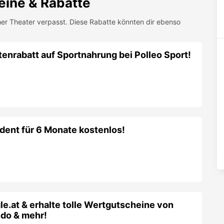
dent für 6 Monate kostenlos!
gle.at & erhalte tolle Wertgutscheine von
do & mehr!
 alle Produkte von CEWE – Fotobücher,
r!