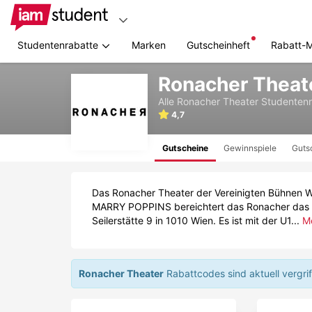
Studentenrabatte
Marken
Gutscheinheft
Rabatt-
Zum
Ronacher Theat
Hauptinhalt
springen
Alle
Ronacher Theater
Studentenr
4,7
Gutscheine
Gewinnspiele
Guts
Das Ronacher Theater der Vereinigten Bühnen Wi
MARRY POPPINS bereichtert das Ronacher das mu
Seilerstätte 9 in 1010 Wien. Es ist mit der U1...
M
Ronacher Theater
Rabattcodes sind aktuell vergri