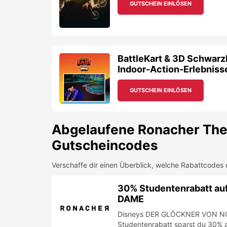
Abgelaufene
Ronacher The
Gutscheincodes
Verschaffe dir einen Überblick, welche Rabattcodes 
30% Studentenrabatt a
DAME
Disneys DER GLÖCKNER VON NOT
Studentenrabatt sparst du 30% 
50% Musical Gutschein 
Weltweit haben bisher über 73 M
faszinierende Musical CATS gese
exklusiven Studentenrabatt von 