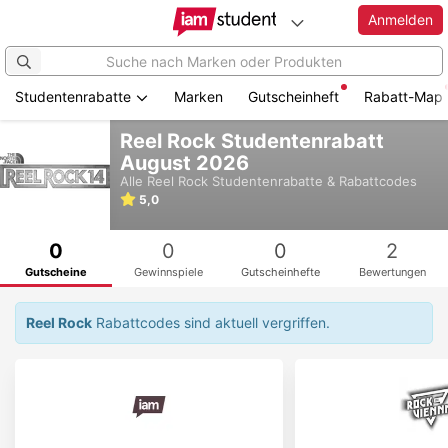
Anmelden
Studentenrabatte
Marken
Gutscheinheft
Rabatt-Map
Zum
Reel Rock Studentenrabatt
Hauptinhalt
August 2026
springen
Alle
Reel Rock
Studentenrabatte & Rabattcodes
5,0
0
0
0
2
Gutscheine
Gewinnspiele
Gutscheinhefte
Bewertungen
Reel Rock
Rabattcodes sind aktuell vergriffen.