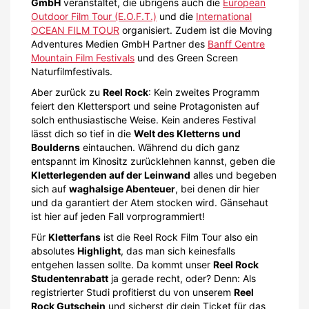
GmbH
veranstaltet, die übrigens auch die
European
Outdoor Film Tour (E.O.F.T.)
und die
International
OCEAN FILM TOUR
organisiert. Zudem ist die Moving
Adventures Medien GmbH Partner des
Banff Centre
Mountain Film Festivals
und des Green Screen
Naturfilmfestivals.
Aber zurück zu
Reel Rock
: Kein zweites Programm
feiert den Klettersport und seine Protagonisten auf
solch enthusiastische Weise. Kein anderes Festival
lässt dich so tief in die
Welt des Kletterns und
Boulderns
eintauchen. Während du dich ganz
entspannt im Kinositz zurücklehnen kannst, geben die
Kletterlegenden auf der Leinwand
alles und begeben
sich auf
waghalsige Abenteuer
, bei denen dir hier
und da garantiert der Atem stocken wird. Gänsehaut
ist hier auf jeden Fall vorprogrammiert!
Für
Kletterfans
ist die Reel Rock Film Tour also ein
absolutes
Highlight
, das man sich keinesfalls
entgehen lassen sollte. Da kommt unser
Reel Rock
Studentenrabatt
ja gerade recht, oder? Denn: Als
registrierter Studi profitierst du von unserem
Reel
Rock Gutschein
und sicherst dir dein Ticket für das