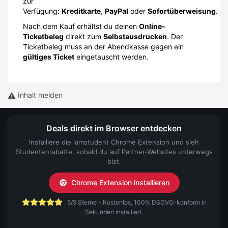
zur
Verfügung:
Kreditkarte
,
PayPal
oder
Sofortüberweisung
.
Nach dem Kauf erhältst du deinen
Online-
Ticketbeleg
direkt zum
Selbstausdrucken
. Der
Ticketbeleg muss an der Abendkasse gegen ein
gültiges Ticket
eingetauscht werden.
Inhalt melden
Deals direkt im Browser entdecken
Installiere die iamstudent Chrome Extension und sieh
Studentenrabatte, sobald du auf Partner-Websites unterwegs
bist.
Chrome Extension installieren
5/5 Sterne - Kostenlos, 100% DSGVO-konform in
Sekunden installiert.