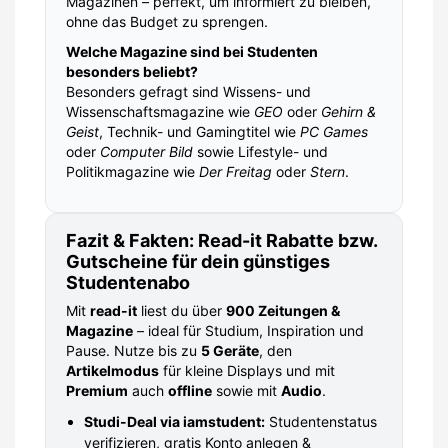
Magazinen – perfekt, um informiert zu bleiben,
ohne das Budget zu sprengen.
Welche Magazine sind bei Studenten
besonders beliebt?
Besonders gefragt sind Wissens- und
Wissenschaftsmagazine wie
GEO
oder
Gehirn &
Geist
, Technik- und Gamingtitel wie
PC Games
oder
Computer Bild
sowie Lifestyle- und
Politikmagazine wie
Der Freitag
oder
Stern
.
Fazit & Fakten: Read-it Rabatte bzw.
Gutscheine für dein günstiges
Studentenabo
Mit
read-it
liest du über
900 Zeitungen &
Magazine
– ideal für Studium, Inspiration und
Pause. Nutze bis zu
5 Geräte
, den
Artikelmodus
für kleine Displays und mit
Premium
auch
offline
sowie mit
Audio
.
Studi-Deal via iamstudent:
Studentenstatus
verifizieren, gratis Konto anlegen &