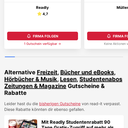
Readly
Mülle
4,7
FIRMA FOLGEN
FIRMA F
1
Gutschein
verfügbar →
Keine Aktionen 
Alternative
Freizeit
,
Bücher und eBooks
,
Hörbücher & Musik
,
Lesen
,
Studentenabos
Zeitungen & Magazine
Gutscheine &
Rabatte
Leider hast du die
bisherigen Gutscheine
von
read-it
verpasst.
Diese Rabatte könnten dir ebenso gefallen.
Mit Readly Studentenrabatt 90
Tage Gratis-Zugriff auf mehr als