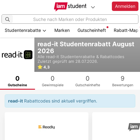
Anmelden
Studentenrabatte
Marken
Gutscheinheft
Rabatt-Map
Zum
read-it Studentenrabatt August
Hauptinhalt
2026
springen
Alle
read-it
Studentenrabatte & Rabattcodes
Zuletzt geprüft am 28.07.2026.
4,3
0
0
0
9
Gutscheine
Gewinnspiele
Gutscheinhefte
Bewertungen
read-it
Rabattcodes sind aktuell vergriffen.