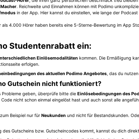
 Podcast-Hörer
, die ihren ganz persönlichen Geschmack treu bleiben
t-Macher
. Reichweite und Einnahmen können mit Podimo unkomplizie
afmodus
in der App. Hier kannst du einstellen, wie lange der Podcas
r als 4.000 Hörer haben bereits eine 5-Sterne-Bewertung im App St
mo Studentenrabatt ein:
nterschiedlichen Einlösemodalitäten
kommen. Die Ermäßigung kann
tionsseite erfolgen.
einbedingungen des aktuellen Podimo Angebotes
, das du nutzen
mo Gutschein nicht funktioniert?
ts Probleme geben, überprüfe bitte die
Einlösebedingungen des Po
n Code nicht schon einmal eingelöst hast und auch sonst alle angefü
zum Beispiel nur für
Neukunden
und nicht für Bestandskunden. Oder
ung des Gutscheins bzw. Gutscheincodes kommt, kannst du dich direk