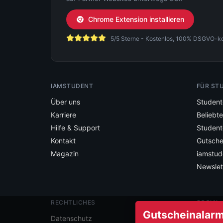
Chrome Extension installieren
5/5 Sterne - Kostenlos, 100% DSGVO-konf
IAMSTUDENT
FÜR ST
Über uns
Student
Karriere
Beliebt
Hilfe & Support
Student
Kontakt
Gutsche
Magazin
iamstud
Newslet
RECHTLICHES
SOCIAL
Gutscheinalarm 
Folge ia
Datenschutz