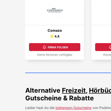
Comazo
4,8
FIRMA FOLGEN
Keine Aktionen verfügbar
Keine
Alternative
Freizeit
,
Hörbüc
Gutscheine & Rabatte
Leider hast du die
bisherigen Gutscheine
von
Podim