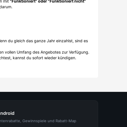
in mit
"Funktioniert" oder "Funktioniert nicht"
 darum.
enn du gleich das ganze Jahr einzahlst, sind es
 den vollen Umfang des Angebotes zur Verfügung.
chtest, kannst du sofort wieder kündigen.
Android
entenrabatte, Gewinnspiele und Rabatt-Map