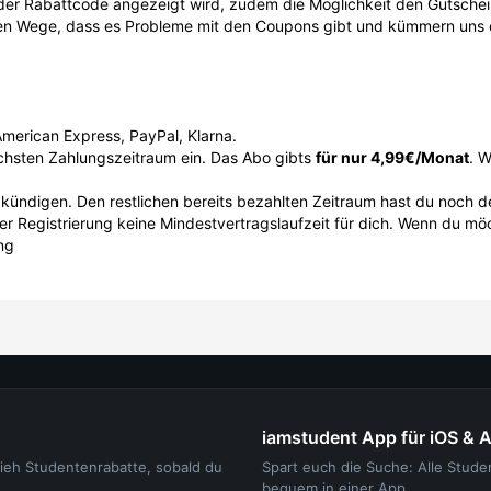
o der Rabattcode angezeigt wird, zudem die Möglichkeit den Gutsche
sten Wege, dass es Probleme mit den Coupons gibt und kümmern uns
American Express, PayPal, Klarna.
ächsten Zahlungszeitraum ein. Das Abo gibts
für nur 4,99€/Monat
. W
 kündigen. Den restlichen bereits bezahlten Zeitraum hast du noch
er Registrierung keine Mindestvertragslaufzeit für dich. Wenn du mö
ng
iamstudent App für iOS & 
sieh Studentenrabatte, sobald du
Spart euch die Suche: Alle Stud
bequem in einer App.