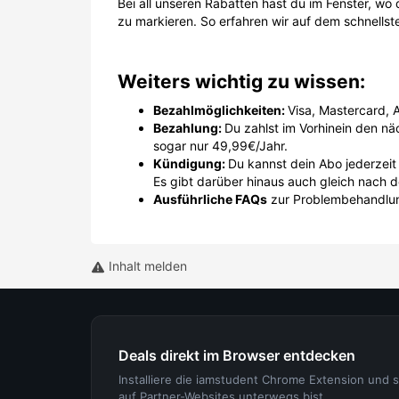
Bei all unseren Rabatten hast du im Fenster, w
zu markieren. So erfahren wir auf dem schnell
Weiters wichtig zu wissen:
Bezahlmöglichkeiten:
Visa, Mastercard, 
Bezahlung:
Du zahlst im Vorhinein den n
sogar nur 49,99€/Jahr.
Kündigung:
Du kannst dein Abo jederzeit
Es gibt darüber hinaus auch gleich nach d
Ausführliche FAQs
zur Problembehandlu
Inhalt melden
Deals direkt im Browser entdecken
Installiere die iamstudent Chrome Extension und 
auf Partner-Websites unterwegs bist.