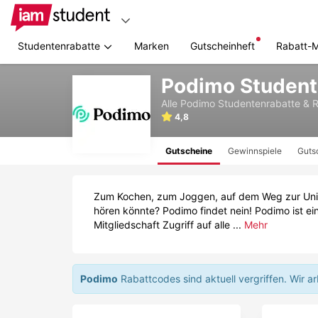
Studentenrabatte
Marken
Gutscheinheft
Rabatt-
Zum
Podimo Student
Hauptinhalt
springen
Alle
Podimo
Studentenrabatte & 
4,8
Gutscheine
Gewinnspiele
Guts
Zum Kochen, zum Joggen, auf dem Weg zur Uni od
hören könnte? Podimo findet nein! Podimo ist ei
Mitgliedschaft Zugriff auf alle ...
Mehr
Podimo
Rabattcodes sind aktuell vergriffen.
Wir a