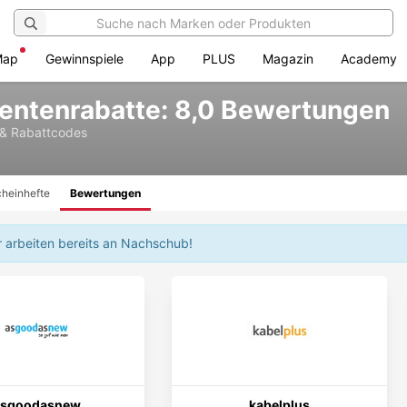
Map
Gewinnspiele
App
PLUS
Magazin
Academy
dentenrabatte: 8,0 Bewertungen
 & Rabattcodes
heinhefte
Bewertungen
r arbeiten bereits an Nachschub!
asgoodasnew
kabelplus