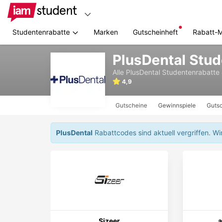
Studentenrabatte
Marken
Gutscheinheft
Rabatt-
Zum
PlusDental Stu
Hauptinhalt
springen
Alle
PlusDental
Studentenrabatte
4,9
Gutscheine
Gewinnspiele
Gutsc
PlusDental
Rabattcodes sind aktuell vergriffen.
Wi
Sizeer