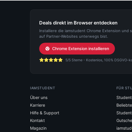
Deals direkt im Browser entdecken
Installiere die iamstudent Chrome Extension und 
auf Partner-Websites unterwegs bist.
Chrome Extension installieren
5/5 Sterne - Kostenlos, 100% DSGVO-konf
IAMSTUDENT
FÜR ST
Über uns
Student
Karriere
Beliebt
Hilfe & Support
Student
Kontakt
Gutsche
Magazin
iamstud