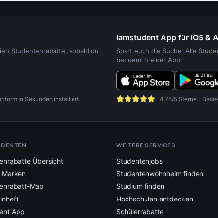
iamstudent App für iOS & 
sieh Studentenrabatte, sobald du
Spart euch die Suche: Alle Stud
bequem in einer App.
orm in Sekunden installiert.
4,75/5 Sterne - Basie
UDENTEN
WEITERE SERVICES
enrabatte Übersicht
Studentenjobs
e Marken
Studentenwohnheim finden
enrabatt-Map
Studium finden
inheft
Hochschulen entdecken
ent App
Schülerrabatte