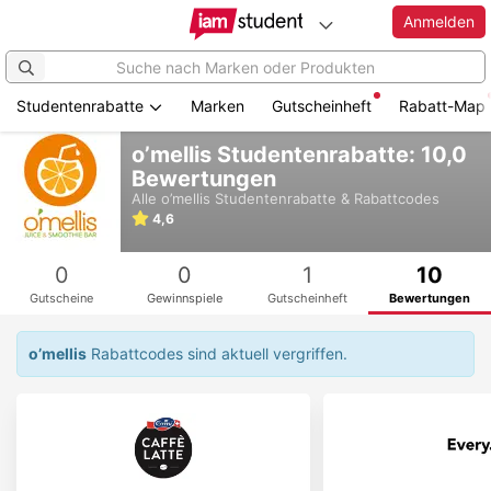
Anmelden
Studentenrabatte
Marken
Gutscheinheft
Rabatt-Map
Zum
o’mellis Studentenrabatte: 10,0
Hauptinhalt
Bewertungen
springen
Alle
o’mellis
Studentenrabatte & Rabattcodes
4,6
0
0
1
10
Gutscheine
Gewinnspiele
Gutscheinheft
Bewertungen
o’mellis
Rabattcodes sind aktuell vergriffen.