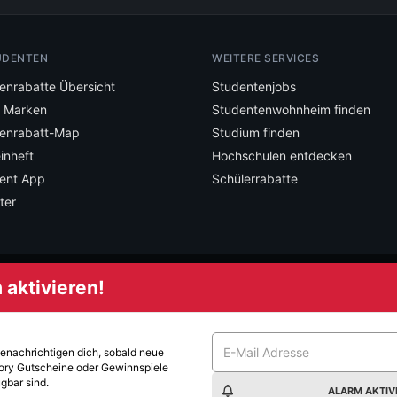
UDENTEN
WEITERE SERVICES
enrabatte Übersicht
Studentenjobs
e Marken
Studentenwohnheim finden
enrabatt-Map
Studium finden
inheft
Hochschulen entdecken
ent App
Schülerrabatte
ter
aktivieren!
mstudent und verpasse keine Deals mehr.
benachrichtigen dich, sobald neue
ory
Gutscheine oder Gewinnspiele
gbar sind.
ALARM AKTIV