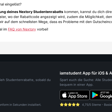
al eingelöst?
ung deines Nextory Studentenrabatts
kommen, kannst du dich dire
ster, wo der Rabattcode angezeigt wird, zudem die Möglichkeit, den
wir auf dem schnellsten Wege, dass es Probleme mit den Gutschein
al im
FAQ von Nextory
vorbei!
iamstudent App für iOS & 
sieh Studentenrabatte, sobald du
Spart euch die Suche: Alle Stud
bequem in einer App.
orm in Sekunden installiert.
4,75/5 Sterne - Basie