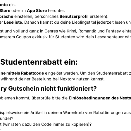
onto
ein.
Store
oder im
App Store
herunter.
prache
einstellen, persönliches
Benutzerprofil
erstellen).
er
Leseliste
. Danach kannst du deine Lieblingstitel jederzeit lesen u
ierst und voll und ganz in Genres wie Krimi, Romantik und Fantasy ein
 unserem Coupon exklusiv für Studenten wird dein Leseabenteuer nä
 Studentenrabatt ein:
ine mittels Rabattcode
eingelöst werden. Um den Studentenrabatt zu
 während deiner Bestellung bei Nextory nutzen kannst.
ry Gutschein nicht funktioniert?
roblemen kommt, überprüfe bitte die
Einlösebedingungen des Nexto
beispielsweise ein Artikel in deinem Warenkorb von Rabattierungen au
kunde)?
pt (wir raten dazu den Code immer zu kopieren)?
?