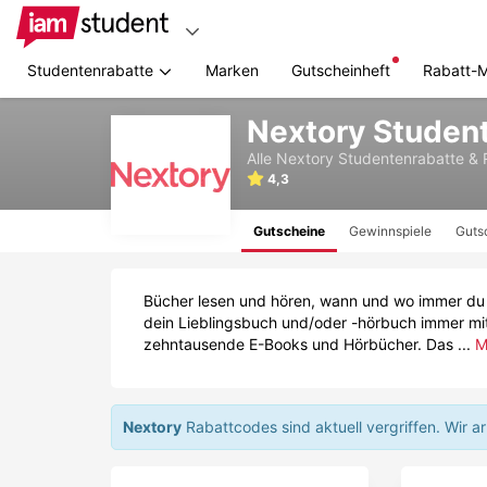
Studentenrabatte
Marken
Gutscheinheft
Rabatt-
Zum
Nextory Studen
Hauptinhalt
springen
Alle
Nextory
Studentenrabatte & 
4,3
Gutscheine
Gewinnspiele
Guts
Bücher lesen und hören, wann und wo immer du w
dein Lieblingsbuch und/oder -hörbuch immer mit
zehntausende E-Books und Hörbücher. Das ...
M
Nextory
Rabattcodes sind aktuell vergriffen.
Wir a