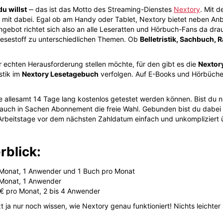
u willst
‒ das ist das Motto des Streaming-Dienstes
Nextory
. Mit d
mit dabei. Egal ob am Handy oder Tablet, Nextory bietet neben Anbi
ngebot richtet sich also an alle Leseratten und Hörbuch-Fans da dr
Lesestoff zu unterschiedlichen Themen. Ob
Belletristik, Sachbuch,
echten Herausforderung stellen möchte, für den gibt es die
Nextor
stik im
Nextory Lesetagebuch
verfolgen. Auf E-Books und Hörbüche
ie allesamt 14 Tage lang kostenlos getestet werden können. Bist du 
auch in Sachen Abonnement die freie Wahl. Gebunden bist du dabei 
Arbeitstage vor dem nächsten Zahldatum einfach und unkompliziert ü
rblick:
o Monat, 1 Anwender und 1 Buch pro Monat
 Monat, 1 Anwender
 € pro Monat, 2 bis 4 Anwender
 ja nur noch wissen, wie Nextory genau funktioniert! Nichts leichte