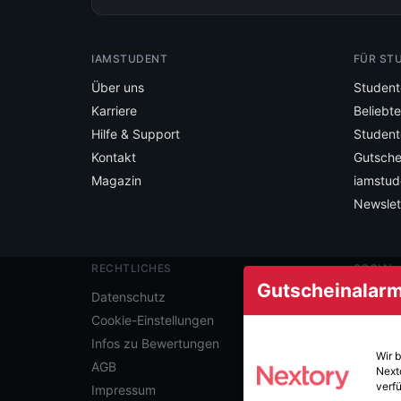
IAMSTUDENT
FÜR ST
Über uns
Student
Karriere
Beliebt
Hilfe & Support
Student
Kontakt
Gutsche
Magazin
iamstud
Newslet
RECHTLICHES
SOCIAL
Gutscheinalarm 
Folge ia
Datenschutz
Cookie-Einstellungen
Infos zu Bewertungen
Wir 
AGB
Next
verfü
Impressum