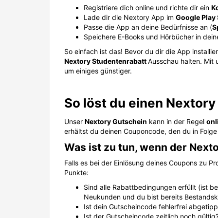
Registriere dich online und richte dir ein
K
Lade dir die Nextory App im
Google Play 
Passe die App an deine Bedürfnisse an (
S
Speichere E-Books und Hörbücher in dein
So einfach ist das! Bevor du dir die App install
Nextory Studentenrabatt
Ausschau halten. Mit
um einiges günstiger.
So löst du einen Nextory
Unser
Nextory Gutschein
kann in der Regel
onl
erhältst du deinen Couponcode, den du in Folge
Was ist zu tun, wenn der Nexto
Falls es bei der Einlösung deines Coupons zu P
Punkte:
Sind alle Rabattbedingungen erfüllt (ist 
Neukunden und du bist bereits Bestands
Ist dein Gutscheincode fehlerfrei abgetip
Ist der Gutscheincode zeitlich noch gültig