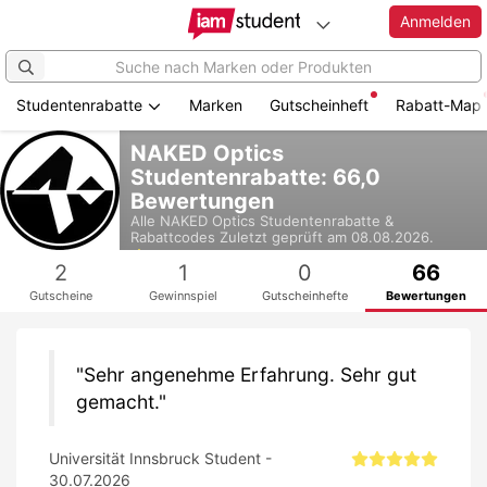
Anmelden
Studentenrabatte
Marken
Gutscheinheft
Rabatt-Map
Zum
NAKED Optics
Hauptinhalt
Studentenrabatte: 66,0
springen
Bewertungen
Alle
NAKED Optics
Studentenrabatte &
Rabattcodes
Zuletzt geprüft am 08.08.2026.
4,6
2
1
0
66
Gutscheine
Gewinnspiel
Gutscheinhefte
Bewertungen
Sehr angenehme Erfahrung. Sehr gut
gemacht.
Universität Innsbruck Student -
30.07.2026