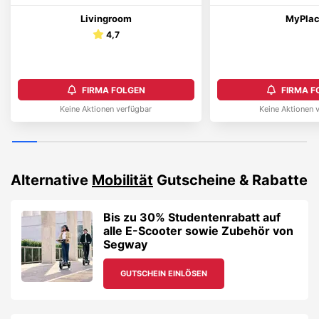
Livingroom
MyPla
4,7
FIRMA FOLGEN
FIRMA F
Keine Aktionen verfügbar
Keine Aktionen 
Alternative
Mobilität
Gutscheine & Rabatte
Bis zu 30% Studentenrabatt auf
alle E-Scooter sowie Zubehör von
Segway
GUTSCHEIN EINLÖSEN