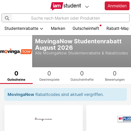
Anmelden
Studentenrabatte
Marken
Gutscheinheft
Rabatt-Map
Zum
MovingaNow Studentenrabatt
Hauptinhalt
August 2026
springen
Alle
MovingaNow
Studentenrabatte & Rabattcodes
0
0
0
0
Gutscheine
Gewinnspiele
Gutscheinhefte
Bewertungen
MovingaNow
Rabattcodes sind aktuell vergriffen.