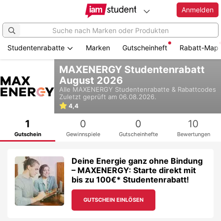
Anmelden
Studentenrabatte
Marken
Gutscheinheft
Rabatt-Map
Zum
MAXENERGY Studentenrabatt
Hauptinhalt
August 2026
springen
Alle
MAXENERGY
Studentenrabatte & Rabattcodes
Zuletzt geprüft am 06.08.2026.
4,4
1
0
0
10
Gutschein
Gewinnspiele
Gutscheinhefte
Bewertungen
Deine Energie ganz ohne Bindung
– MAXENERGY: Starte direkt mit
bis zu 100€* Studentenrabatt!
GUTSCHEIN EINLÖSEN