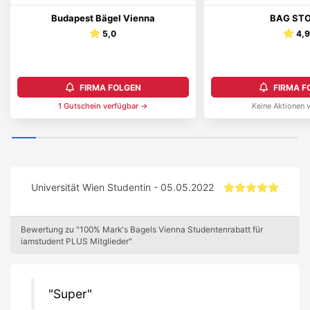
Budapest Bägel Vienna
BAG ST
5,0
4,
FIRMA FOLGEN
FIRMA F
1
Gutschein
verfügbar →
Keine Aktionen 
Universität Wien Studentin - 05.05.2022
Bewertung zu "100% Mark's Bagels Vienna Studentenrabatt für
iamstudent PLUS Mitglieder"
Super