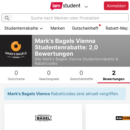
Anmelden
Studentenrabatte
Marken
Gutscheinheft
Rabatt-Map
Zum
Mark's Bagels Vienna
Hauptinhalt
Studentenrabatte: 2,0
springen
Bewertungen
Alle
Mark's Bagels Vienna
Studentenrabatte &
Rabattcodes
5,0
0
0
0
2
Gutscheine
Gewinnspiele
Gutscheinhefte
Bewertungen
Mark's Bagels Vienna
Rabattcodes sind aktuell vergriffen.