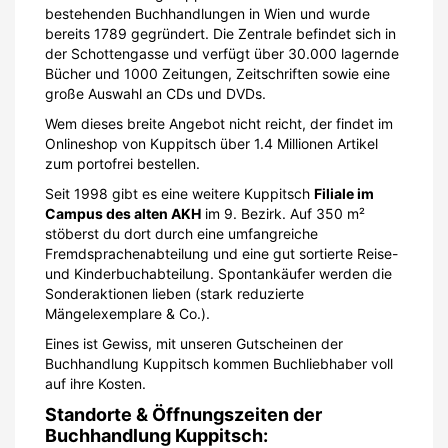
stöberst du dort durch eine umfangreiche
Fremdsprachenabteilung und eine gut sortierte Reise-
und Kinderbuchabteilung. Spontankäufer werden die
Sonderaktionen lieben (stark reduzierte
Mängelexemplare & Co.).
Eines ist Gewiss, mit unseren Gutscheinen der
Buchhandlung Kuppitsch kommen Buchliebhaber voll
auf ihre Kosten.
Standorte & Öffnungszeiten der
Buchhandlung Kuppitsch:
Filiale Altes AKH:
Alserstraße 4 (altes AKH)
1090 Wien
Montag bis Freitag 09.00 - 19.00 Uhr
Samstag 11.00 - 16.00 Uhr
Filiale Schottengasse:
Schottengasse 4
1010 Wien