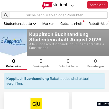
Anmelden
Studentenrabatte
Marken
Gutscheinheft
Rabatt-Map
Zum
Kuppitsch Buchhandlung
Hauptinhalt
Studentenrabatt August 2026
springen
Alle
Kuppitsch Buchhandlung
Studentenrabatte &
Rabattcodes
0
0
0
0
Gutscheine
Gewinnspiele
Gutscheinhefte
Bewertungen
Kuppitsch Buchhandlung
Rabattcodes sind aktuell
vergriffen.