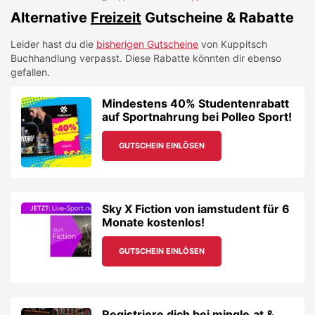
Sky X Fiction von iamstudent für 6
Monate kostenlos!
GUTSCHEIN EINLÖSEN
Registriere dich bei mingle.at &
erhalte tolle Wertgutscheine von
Wunschgutschein, Zalando &
mehr!
GUTSCHEIN EINLÖSEN
10€ Studentenrabatt auf alle
Produkte von CEWE – Fotobücher,
Fotogeschenke und mehr!