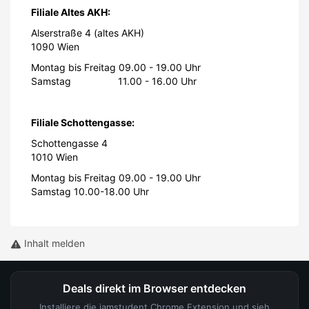
Montag bis Freitag 09.00 - 19.00 Uhr
Samstag 10.00-18.00 Uhr
Inhalt melden
Deals direkt im Browser entdecken
Installiere die iamstudent Chrome Extension und sieh
Studentenrabatte, sobald du auf Partner-Websites unterwegs
bist.
Chrome Extension installieren
5/5 Sterne - Kostenlos, 100% DSGVO-konform in
Sekunden installiert.
iamstudent App für iOS & Android
Spart euch die Suche: Alle Studentenrabatte, Gewinnspiele und
Rabatt-Map bequem in einer App.