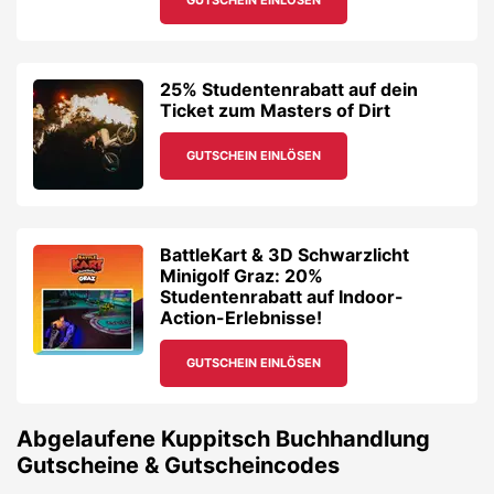
Minigolf Graz: 20%
Studentenrabatt auf Indoor-
Action-Erlebnisse!
GUTSCHEIN EINLÖSEN
Abgelaufene
Kuppitsch Buchhandlung
Gutscheine & Gutscheincodes
Verschaffe dir einen Überblick, welche Rabattcodes es zuletzt
bei
Kuppitsch Buchhandlung
gab.
Gutschein von Kuppitsch -10% auf
dein Lesevergnügen!
FIRMA FOLGEN
Gutschein von Kuppitsch Nimm 3