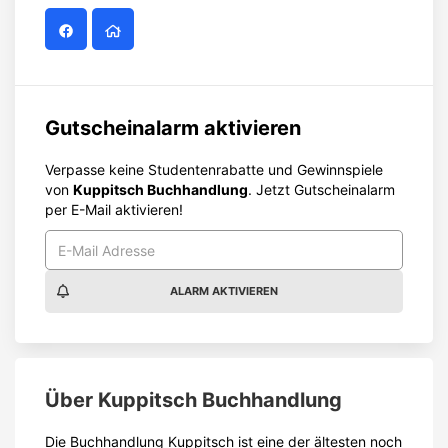
ALARM AKTIVIEREN
Über
Kuppitsch Buchhandlung
Die Buchhandlung Kuppitsch ist eine der ältesten noch
bestehenden Buchhandlungen in Wien und wurde
bereits 1789 gegründert. Die Zentrale befindet sich in
der Schottengasse und verfügt über 30.000 lagernde
Bücher und 1000 Zeitungen, Zeitschriften sowie eine
große Auswahl an CDs und DVDs.
Wem dieses breite Angebot nicht reicht, der findet im
Onlineshop von Kuppitsch über 1.4 Millionen Artikel
zum portofrei bestellen.
Seit 1998 gibt es eine weitere Kuppitsch
Filiale im
Campus des alten AKH
im 9. Bezirk. Auf 350 m²