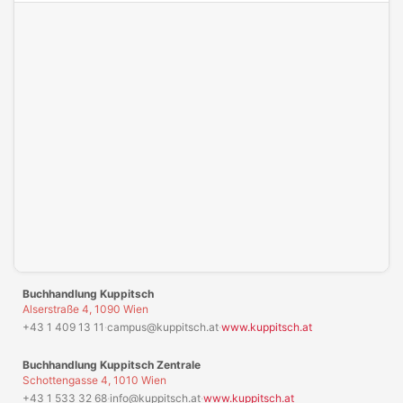
Diese Karte benötigt Cookies. Bitte akzeptiere die Karten-Cookies
in deinen
Cookie-Einstellungen
.
Buchhandlung Kuppitsch
Alserstraße 4, 1090 Wien
+43 1 409 13 11
·
campus@kuppitsch.at
·
www.kuppitsch.at
Buchhandlung Kuppitsch Zentrale
Schottengasse 4, 1010 Wien
+43 1 533 32 68
·
info@kuppitsch.at
·
www.kuppitsch.at
Alternative
Freizeit
Gutscheine & Rabatte
Leider hast du die
bisherigen Gutscheine
von
Kuppitsch
Buchhandlung
verpasst. Diese Rabatte könnten dir ebenso
gefallen.
Mindestens 40% Studentenrabatt
auf Sportnahrung bei Polleo Sport!
GUTSCHEIN EINLÖSEN