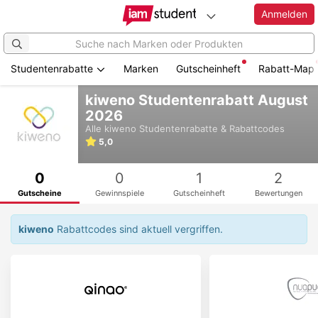
Anmelden
Studentenrabatte
Marken
Gutscheinheft
Rabatt-Map
Zum
kiweno Studentenrabatt August
Hauptinhalt
2026
springen
Alle
kiweno
Studentenrabatte & Rabattcodes
5,0
0
0
1
2
Gutscheine
Gewinnspiele
Gutscheinheft
Bewertungen
kiweno
Rabattcodes sind aktuell vergriffen.