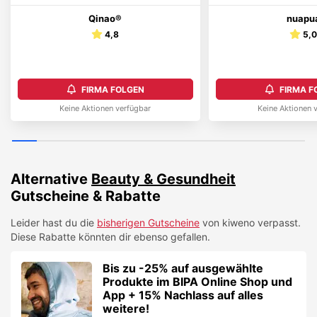
Qinao®
nuapu
4,8
5,
FIRMA FOLGEN
FIRMA F
Keine Aktionen verfügbar
Keine Aktionen 
Alternative
Beauty & Gesundheit
Gutscheine & Rabatte
Leider hast du die
bisherigen Gutscheine
von
kiweno
verpasst.
Diese Rabatte könnten dir ebenso gefallen.
Bis zu -25% auf ausgewählte
Produkte im BIPA Online Shop und
App + 15% Nachlass auf alles
weitere!