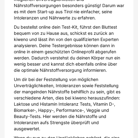
Nährstoffversorgungen besonders günstig! Darum war
es mit dem Start-up aus Tirol nie einfacher, seine
Intoleranzen und Nährwerte zu erfahren.
Du bestellst online dein Test-Kit, führst den Bluttest
bequem von zu Hause aus, schickst es zurück an
kiweno und lässt ihn von den qualifizierten Experten
analysieren. Deine Testergebnisse können dann in
online in einem geschützten Onlineprofil abgerufen
werden. Dadurch verstehst du deinen Körper nun ein
wenig besser und kannst dich ebenfalls online über
die optimale Nährstoffversorgung informieren.
Um dir bei der Feststellung von möglichen
Unverträglichkeiten, Intoleranzen sowie Feststellung
der mangelnden Nährstoffe behilflich zu sein, gibt es
verschiedene Arten, dies bei kiweno herauszufinden:
Laktose und Histamin Intoleranz Tests, Vitamin D-,
Biomarker-, Happy-, Performance-, Veggie und
Beauty-Tests. Hier werden die Nährstoffe und
Intoleranzen aufs Strengste überprüft und
ausgewertet.
Wenn du nun zu den Unglücklichen gehörst, die eine