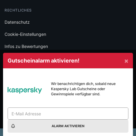
RECHTLICHES
Datenschutz
Cookie-Einstellungen
Infos zu Bewertungen
AGB
×
Gutscheinalarm aktivieren!
Impressum
SOCIAL
Wir benachrichtigen dich, sobald neue
Kaspersky Lab
Gutscheine oder
Folge iamstudent und verpasse keine Deals mehr.
Gewinnspiele verfügbar sind.
ALARM AKTIVIEREN
Made with
in Vienna.
© 2026 High Five GmbH. Einfach mehr vom Studium.
×
chen im WOWGUST: 8€ sparen & 40€ Gift Card gewinnen!
Freq