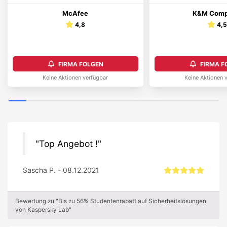
McAfee
K&M Comp
4,8
4,
FIRMA FOLGEN
FIRMA F
Keine Aktionen verfügbar
Keine Aktionen 
Top Angebot !
Sascha P. - 08.12.2021
Bewertung zu "Bis zu 56% Studentenrabatt auf Sicherheitslösungen
von Kaspersky Lab"