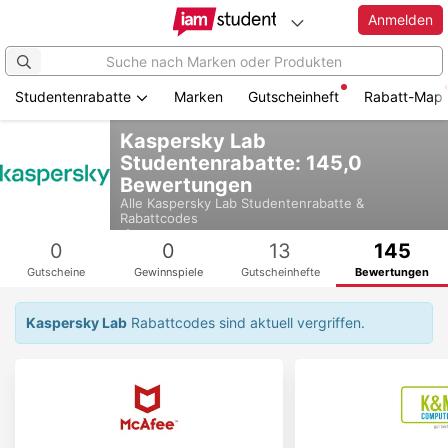
Anmelden
Studentenrabatte
Marken
Gutscheinheft
Rabatt-Map
Zum
Kaspersky Lab
Hauptinhalt
Studentenrabatte: 145,0
springen
Bewertungen
Alle
Kaspersky Lab
Studentenrabatte &
Rabattcodes
4,7
0
0
13
145
Gutscheine
Gewinnspiele
Gutscheinhefte
Bewertungen
Kaspersky Lab
Rabattcodes sind aktuell vergriffen.