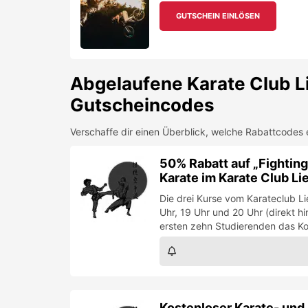
Karate im Karate Club Li
Die drei Kurse vom Karateclub Li
Uhr, 19 Uhr und 20 Uhr (direkt 
ersten zehn Studierenden das K
Kostenloser Karate- und
Den ersten zehn Studenten schen
Karate- und Selbstverteidigung 
Liesing!
Über
Karate Club Liesing