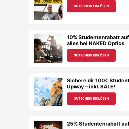
Sichere dir 100€ Studen
Upway – inkl. SALE!
GUTSCHEIN EINLÖSEN
25% Studentenrabatt auf 
GUTSCHEIN EINLÖSEN
Abgelaufene
Karate Club L
Gutscheincodes
Verschaffe dir einen Überblick, welche Rabattcodes 
50% Rabatt auf „Fightin