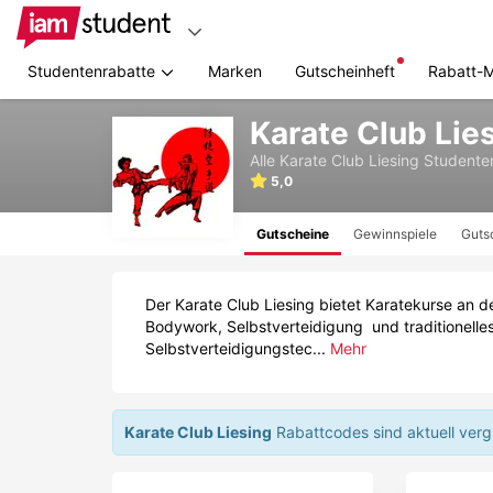
Studentenrabatte
Marken
Gutscheinheft
Rabatt-
Zum
Karate Club Lie
Hauptinhalt
springen
Alle
Karate Club Liesing
Studenten
5,0
Gutscheine
Gewinnspiele
Guts
Der Karate Club Liesing bietet Karatekurse an d
Bodywork, Selbstverteidigung und traditionelles
Selbstverteidigungstec...
Mehr
Karate Club Liesing
Rabattcodes sind aktuell verg