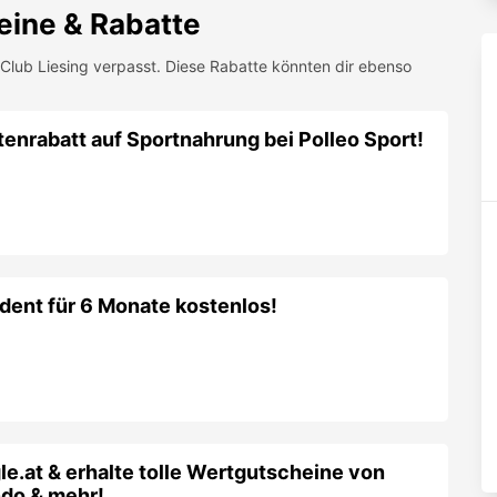
dent für 6 Monate kostenlos!
gle.at & erhalte tolle Wertgutscheine von
do & mehr!
 alle Produkte von CEWE – Fotobücher,
r!