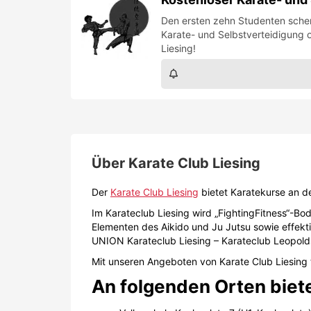
Der
Karate Club Liesing
bietet Karatekurse an d
Im Karateclub Liesing wird „FightingFitness“-Bod
Elementen des Aikido und Ju Jutsu sowie effekt
UNION Karateclub Liesing – Karateclub Leopold
Mit unseren Angeboten von Karate Club Liesing t
An folgenden Orten biete
Volksschule Keplerplatz 7 (U1-Keplerplatz)
Volksschule Ada-Christen-Gasse 9 (U1-Ala
Volksschule Flotowgasse 25, Döbling
Volksschule Siebenhirten / Baslergasse (U
Volksschule Erlaaer Schleife, Anton Baumg
Junior High School Carlbergergasse 72 (U6
Volksschule Erlaaer Strasse 74 (U6-Erlaaer
Volksschule Leopoldsdorf, Hauptstrasse 
Es werden gratis Karate-Kurse für Studierende,
Termine, Angebote und Trainingslager findest d