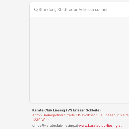
Diese Karte benötigt Cookies. Bitte akzeptiere die Karten
Karate Club Liesing (VS Erlaaer Schleife)
Anton Baumgartner Straße 119 (Volksschule Erlaaer Schleife
1230 Wien
office@karateclub-liesing.at
·
www.karateclub-liesing.at
Alternative
Freizeit
Gutsche
Leider hast du die
bisherigen Gutscheine
von
Karate 
gefallen.
Mindestens 40% Studente
GUTSCHEIN EINLÖSEN