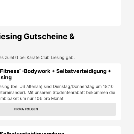
esing
esing (bei U6 Alterlaa) sind Dienstag/Donnerstag um 18:10
hintereinander). Mit unserem Studentenrabatt bekommen die
ombipaket um nur 10€ pro Monat.
FIRMA FOLGEN
 Selbstverteidigungskurs
ken wir einen kostenlosen 3-monatigen Anfängerkurs für
oder für Bo-Training mit dem Langstock beim Karateclub
FIRMA FOLGEN