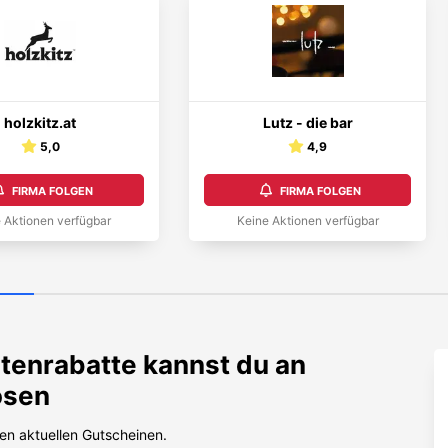
holzkitz.at
Lutz - die bar
5,0
4,9
FIRMA FOLGEN
FIRMA FOLGEN
 Aktionen verfügbar
Keine Aktionen verfügbar
tenrabatte kannst du an
ösen
en aktuellen Gutscheinen.