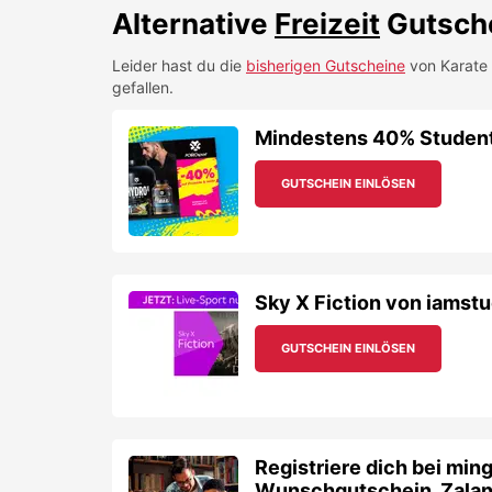
Sky X Fiction von iamstu
GUTSCHEIN EINLÖSEN
Registriere dich bei min
Wunschgutschein, Zalan
GUTSCHEIN EINLÖSEN
10€ Studentenrabatt auf
Fotogeschenke und meh
GUTSCHEIN EINLÖSEN