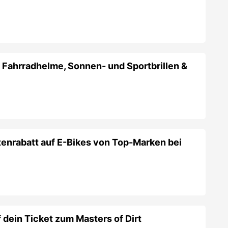
tenrabatt auf E-Bikes von Top-Marken bei
dein Ticket zum Masters of Dirt
iesing
Gutscheine &
es zuletzt bei
Karate Club Liesing
gab.
gFitness“-Bodywork + Selbstverteidigung +