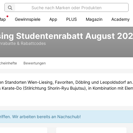
Map
Gewinnspiele
App
PLUS
Magazin
Academy
sing Studentenrabatt August 20
rabatte & Rabattcodes
cheinhefte
Bewertungen
en Standorten Wien-Liesing, Favoriten, Döbling und Leopoldsdorf an. 
 Karate-Do (Stilrichtung Shorin-Ryu Bujutsu), in Kombination mit Ele
riffen.
Wir arbeiten bereits an Nachschub!