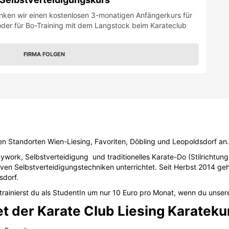
en Standorten Wien-Liesing, Favoriten, Döbling und Leopoldsdorf an.
ywork, Selbstverteidigung und traditionelles Karate-Do (Stilrichtung
iven Selbstverteidigungstechniken unterrichtet. Seit Herbst 2014 ge
sdorf.
rainierst du als StudentIn um nur 10 Euro pro Monat, wenn du unser
t der Karate Club Liesing Karateku
, Favoriten
udagasse, bei Oberlaa), Favoriten
6-Siebenhirten), Liesing
artner-Straße 119 (U6-Alterlaa), Liesing
-Erlaaerstraße), Liesing
straße), Liesing
30
 Karate-Kurse für Kinder, Erwachsenenkurse und Kobudo-Kurse (Lang
u online auf
karateclub-liesing.at
.