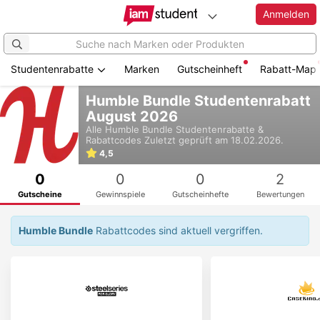
Anmelden
Studentenrabatte
Marken
Gutscheinheft
Rabatt-Map
Zum
Humble Bundle Studentenrabatt
Hauptinhalt
August 2026
springen
Alle
Humble Bundle
Studentenrabatte &
Rabattcodes
Zuletzt geprüft am 18.02.2026.
4,5
0
0
0
2
Gutscheine
Gewinnspiele
Gutscheinhefte
Bewertungen
Humble Bundle
Rabattcodes sind aktuell vergriffen.