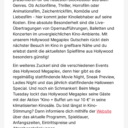
Genres. Ob Actionfilme, Thriller, Horrofilm oder
Animationsfilm, Zeichentrickfilm, Komödie und
Liebesfilm - hier kommt jeder Kinoliebhaber auf seine
Kosten. Eine absolute Besonderheit sind die Live-
Übertragungen von Opernaufführungen, Balletten und
Konzerten im unvergleichlichen Kino-Ambiente. Mit
unserem Hollywood Megaplex Gutschein rückt dein
nächster Besuch im Kino in greifbare Nähe und du
erlebst damit die aktuellsten Spielfilme aus Hollywood
besonders günstig!
Ein weiteres Zuckerl sind die verschiedenen Events
des Hollywood Megaplex, denn hier gibt es die
regelmäßig stattfindende Movie Night, Sneak Preview,
Ladies Night und das jährlich stattfindende Halloween
Special. Und noch ein Schmankerl: Beim Mega
Tuesday lockt das Hollywood Megaplex seine Gäste
mit der Aktion “Kino + Buffet um nur 10 €” in seine
klimatisierten Kinosäle. Du bist längst in Kino-
Stimmung? Dann informiere dich mithilfe der
Website
über das aktuelle Programm, Spieldauer,
Anfangszeiten, Eintrittspreise und