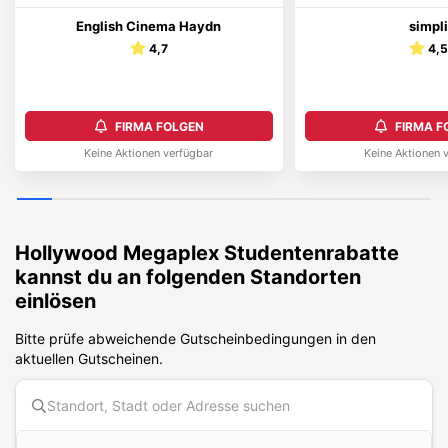
English Cinema Haydn
simpl
4,7
4,
FIRMA FOLGEN
FIRMA F
Keine Aktionen verfügbar
Keine Aktionen 
Hollywood Megaplex
Studentenrabatte
kannst du an folgenden Standorten
einlösen
Bitte prüfe abweichende Gutscheinbedingungen in den
aktuellen Gutscheinen.