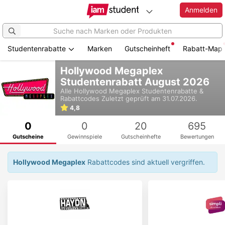
Anmelden
Studentenrabatte
Marken
Gutscheinheft
Rabatt-Map
Zum
Hollywood Megaplex
Hauptinhalt
Studentenrabatt August 2026
springen
Alle
Hollywood Megaplex
Studentenrabatte &
Rabattcodes
Zuletzt geprüft am 31.07.2026.
4,8
0
0
20
695
Gutscheine
Gewinnspiele
Gutscheinhefte
Bewertungen
Hollywood Megaplex
Rabattcodes sind aktuell vergriffen.