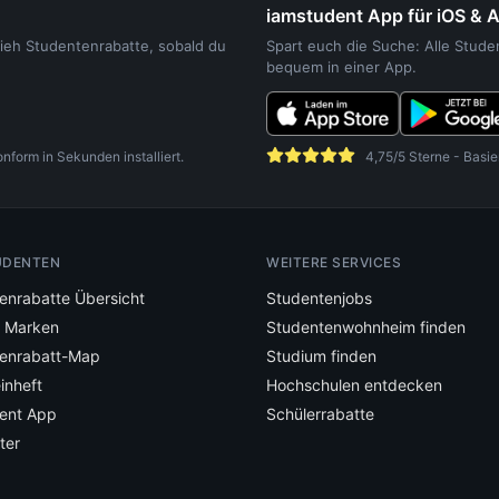
iamstudent App für iOS & 
sieh Studentenrabatte, sobald du
Spart euch die Suche: Alle Stud
bequem in einer App.
orm in Sekunden installiert.
4,75/5 Sterne - Basie
UDENTEN
WEITERE SERVICES
enrabatte Übersicht
Studentenjobs
e Marken
Studentenwohnheim finden
enrabatt-Map
Studium finden
inheft
Hochschulen entdecken
ent App
Schülerrabatte
ter