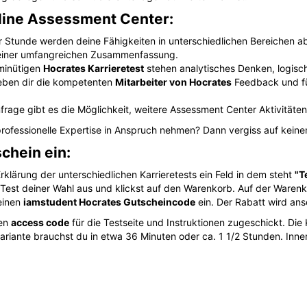
line Assessment Center:
r Stunde werden deine Fähigkeiten in unterschiedlichen Bereichen a
 einer umfangreichen Zusammenfassung.
minütigen
Hocrates Karrieretest
stehen analytisches Denken, logisc
eben dir die kompetenten
Mitarbeiter von Hocrates
Feedback und fü
frage gibt es die Möglichkeit, weitere Assessment Center Aktivitäte
rofessionelle Expertise in Anspruch nehmen? Dann vergiss auf keine
chein ein:
rklärung der unterschiedlichen Karrieretests ein Feld in dem steht
"T
Test deiner Wahl aus und klickst auf den Warenkorb. Auf der Warenko
deinen
iamstudent Hocrates Gutscheincode
ein. Der Rabatt wird a
nen
access code
für die Testseite und Instruktionen zugeschickt. Die K
variante brauchst du in etwa 36 Minuten oder ca. 1 1/2 Stunden. Inn