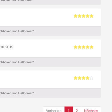
ochboxen von HelloFresh"
ochboxen von HelloFresh"
.10.2019
ochboxen von HelloFresh"
ochboxen von HelloFresh"
(current)
Vorherige
1
2
Nächste