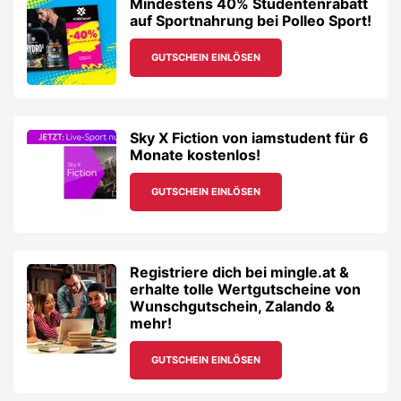
Registriere dich bei mingle.at &
erhalte tolle Wertgutscheine von
Wunschgutschein, Zalando &
mehr!
GUTSCHEIN EINLÖSEN
10€ Studentenrabatt auf alle
Produkte von CEWE – Fotobücher,
Fotogeschenke und mehr!
GUTSCHEIN EINLÖSEN
20% Studentenrabatt auf alles im
Onlineshop von EIS.at