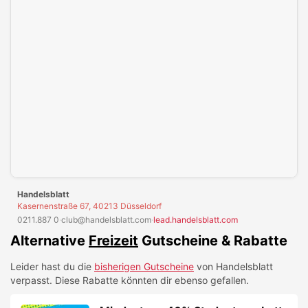
in deinen
Cookie-Einstellungen
.
Handelsblatt
Kasernenstraße 67, 40213 Düsseldorf
0211.887 0
·
club@handelsblatt.com
·
lead.handelsblatt.com
Alternative
Freizeit
Gutscheine & Rabatte
Leider hast du die
bisherigen Gutscheine
von
Handelsblatt
verpasst. Diese Rabatte könnten dir ebenso gefallen.
Mindestens 40% Studentenrabatt
auf Sportnahrung bei Polleo Sport!
GUTSCHEIN EINLÖSEN
Sky X Fiction von iamstudent für 6
Monate kostenlos!
GUTSCHEIN EINLÖSEN