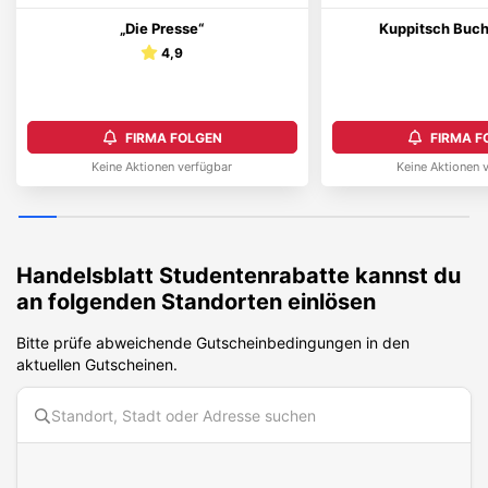
„Die Presse“
Kuppitsch Buc
4,9
FIRMA FOLGEN
FIRMA F
Keine Aktionen verfügbar
Keine Aktionen 
Handelsblatt
Studentenrabatte kannst du
an folgenden Standorten einlösen
Bitte prüfe abweichende Gutscheinbedingungen in den
aktuellen Gutscheinen.
Diese Karte benötigt Cookies. Bitte akzeptiere die Karten-Cookies