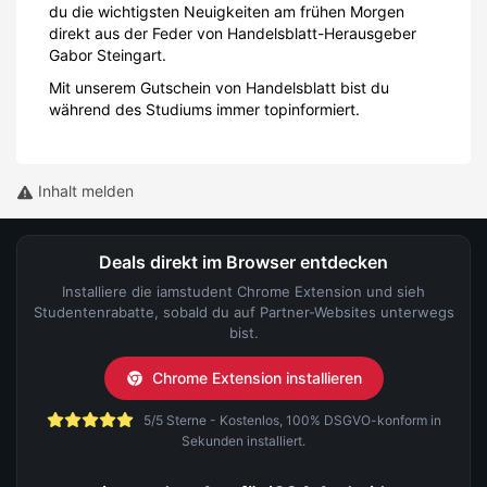
Deals direkt im Browser entdecken
Installiere die iamstudent Chrome Extension und sieh
Studentenrabatte, sobald du auf Partner-Websites unterwegs
bist.
Chrome Extension installieren
5/5 Sterne - Kostenlos, 100% DSGVO-konform in
Sekunden installiert.
iamstudent App für iOS & Android
Spart euch die Suche: Alle Studentenrabatte, Gewinnspiele und
Rabatt-Map bequem in einer App.
4,75/5 Sterne - Basierend auf über 1.000 Bewertungen.
IAMSTUDENT
Über uns