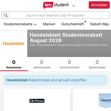
Anmelden
Studentenrabatte
Marken
Gutscheinheft
Rabatt-Map
Zum
Handelsblatt Studentenrabatt
Hauptinhalt
August 2026
springen
Alle
Handelsblatt
Studentenrabatte & Rabattcodes
0
0
0
0
Gutscheine
Gewinnspiele
Gutscheinhefte
Bewertungen
Handelsblatt
Rabattcodes sind aktuell vergriffen.