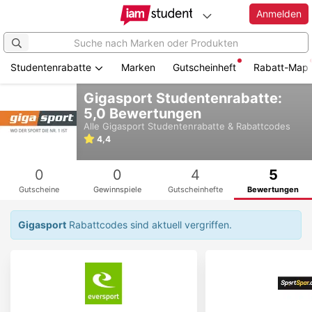
Anmelden
Studentenrabatte
Marken
Gutscheinheft
Rabatt-Map
Zum
Gigasport Studentenrabatte:
Hauptinhalt
5,0 Bewertungen
springen
Alle
Gigasport
Studentenrabatte & Rabattcodes
4,4
0
0
4
5
Gutscheine
Gewinnspiele
Gutscheinhefte
Bewertungen
Gigasport
Rabattcodes sind aktuell vergriffen.