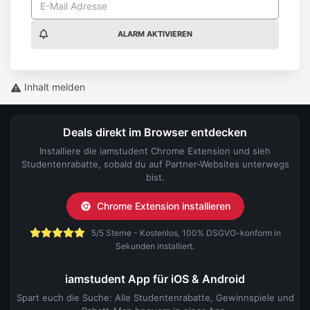
ALARM AKTIVIEREN
Inhalt melden
Deals direkt im Browser entdecken
Installiere die iamstudent Chrome Extension und sieh
Studentenrabatte, sobald du auf Partner-Websites unterwegs
bist.
Chrome Extension installieren
5/5 Sterne - Kostenlos, 100% DSGVO-konform in
Sekunden installiert.
iamstudent App für iOS & Android
Spart euch die Suche: Alle Studentenrabatte, Gewinnspiele und