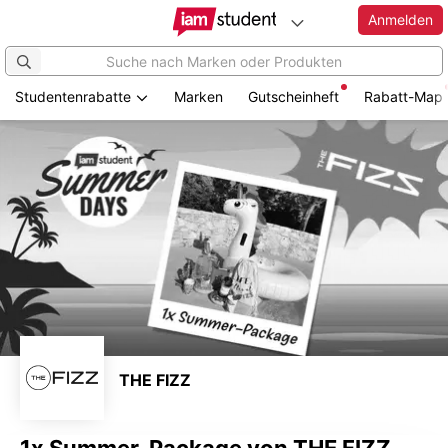
Anmelden
Studentenrabatte
Marken
Gutscheinheft
Rabatt-Map
Zum
Hauptinhalt
springen
THE FIZZ
1x Summer-Package von THE FIZZ