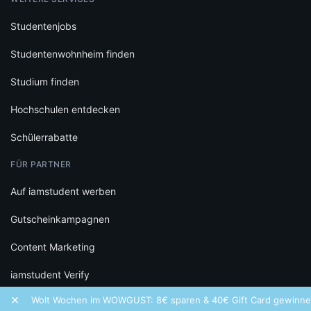
Studentenjobs
Studentenwohnheim finden
Studium finden
Hochschulen entdecken
Schülerrabatte
FÜR PARTNER
Auf iamstudent werben
Gutscheinkampagnen
Content Marketing
iamstudent Verify
×
Wolt Wochen im WOWGUST: 8€ sparen & 40€ Gift Card gewinnen!