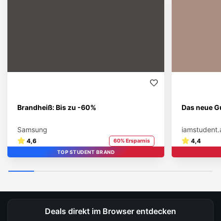
Brandheiß: Bis zu -60%
Das neue Gu
Samsung
iamstudent.
4,6
4,4
60% Ersparnis
TOP STUDENT BRAND
Deals direkt im Browser entdecken