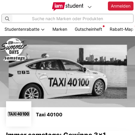
Anmelden
Studentenrabatte
Marken
Gutscheinheft
Rabatt-Map
Zum
Hauptinhalt
springen
Taxi 40100
Immer samstags: Gewinne 3x1