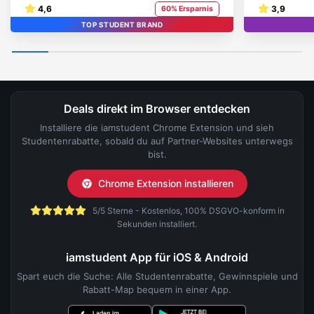
4,6
3,9
60% Ersparnis
TOP STUDENT BRAND
Deals direkt im Browser entdecken
Installiere die iamstudent Chrome Extension und sieh
Studentenrabatte, sobald du auf Partner-Websites unterwegs
bist.
Chrome Extension installieren
5/5 Sterne - Kostenlos, 100% DSGVO-konform in
Sekunden installiert.
iamstudent App für iOS & Android
Spart euch die Suche: Alle Studentenrabatte, Gewinnspiele und
Rabatt-Map bequem in einer App.