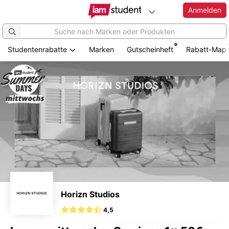
Anmelden
Studentenrabatte
Marken
Gutscheinheft
Rabatt-Map
Zum
Hauptinhalt
springen
Horizn Studios
4,5