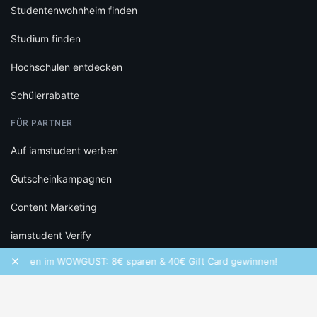
Studentenwohnheim finden
Studium finden
Hochschulen entdecken
Schülerrabatte
FÜR PARTNER
Auf iamstudent werben
Gutscheinkampagnen
Content Marketing
iamstudent Verify
×
chen im WOWGUST: 8€ sparen & 40€ Gift Card gewinnen!
Freq
RECHTLICHES