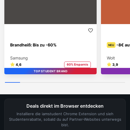
Brandheiß: Bis zu -60%
-8€ au
NEU
Samsung
Wolt
4,6
3,9
60% Ersparnis
TOP STUDENT BRAND
Deals direkt im Browser entdecken
Installiere die iamstudent Chrome Extension und sieh
Studentenrabatte, sobald du auf Partner-Websites unterwegs
bist.