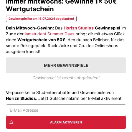
Immer mittwochs: Gewinne 1x 50€
Wertgutschein
Gewinnspiel ist am 16.07.2024 abgelaufen!
Dein Mittwoch-Gewinn:
Das
Horizn Studios
Gewinnspiel
im
Zuge der
iamstudent Summer Days
bringt dir mit etwas Glück
einen
Wertgutschein von 50€
, den du nach Belieben für das
smarte Reisegepäck, Rucksäcke und Co. des Onlineshops
ausgeben kannst!
MEHR GEWINNSPIELE
Gewinnspiel ist bereits abgelaufen!
Verpasse keine Studentenrabatte und Gewinnspiele von
Horizn Studios
. Jetzt Gutscheinalarm per E-Mail aktivieren!
ALARM AKTIVIEREN