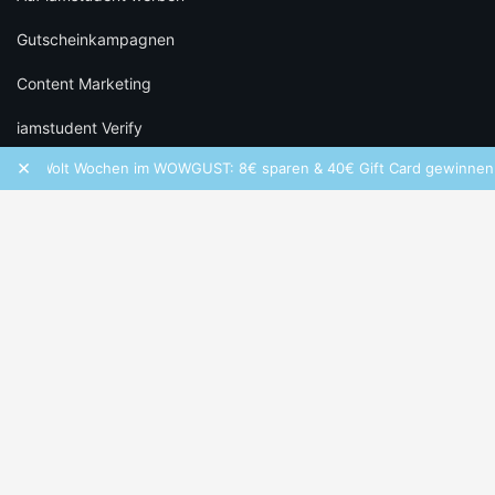
Gutscheinkampagnen
Content Marketing
iamstudent Verify
×
Wolt Wochen im WOWGUST: 8€ sparen & 40€ Gift Card gewinnen!
RECHTLICHES
Datenschutz
Cookie-Einstellungen
Infos zu Bewertungen
AGB
Impressum
SOCIAL