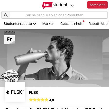
Anmelden
Studentenrabatte
Marken
Gutscheinheft
Rabatt-Map
Zum
Hauptinhalt
springen
FLSK
4,9