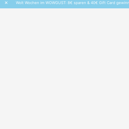
×
Wolt Wochen im WOWGUST: 8€ sparen & 40€ Gift Card gewinnen!
RECHTLICHES
Datenschutz
Cookie-Einstellungen
Infos zu Bewertungen
AGB
Impressum
SOCIAL
Folge iamstudent und verpasse keine Deals mehr.
Made with
in Vienna.