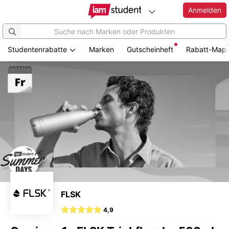
Anmelden
Studentenrabatte
Marken
Gutscheinheft
Rabatt-Map
Zum
Hauptinhalt
springen
FLSK
4,9