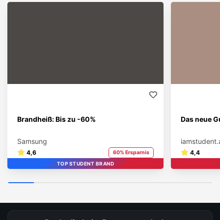
Brandheiß: Bis zu -60%
Das neue Gu
Samsung
iamstudent.
4,6
4,4
60% Ersparnis
TOP STUDENT BRAND