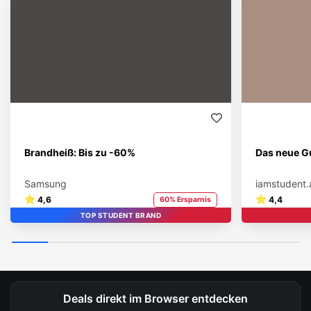
Brandheiß: Bis zu -60%
Das neue Gu
Samsung
iamstudent.
4,6
4,4
60% Ersparnis
TOP STUDENT BRAND
Deals direkt im Browser entdecken