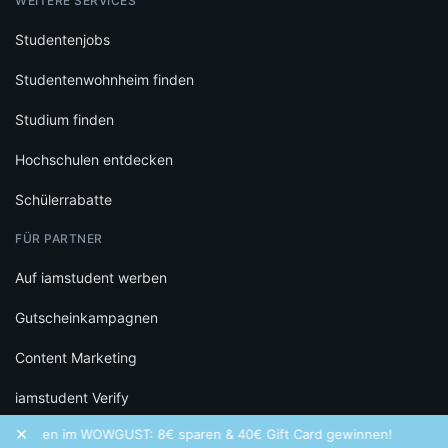
WEITERE SERVICES
Studentenjobs
Studentenwohnheim finden
Studium finden
Hochschulen entdecken
Schülerrabatte
FÜR PARTNER
Auf iamstudent werben
Gutscheinkampagnen
Content Marketing
iamstudent Verify
×
chen im WOWGUST: 8€ sparen & 40€ Gift Card gewinnen!
Freq