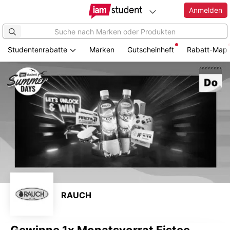
Anmelden
Studentenrabatte
Marken
Gutscheinheft
Rabatt-Map
Zum
Hauptinhalt
springen
RAUCH
Gewinne 1x Monatsvorrat Eistee