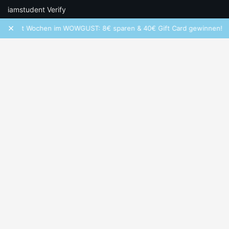
iamstudent Verify
×
olt Wochen im WOWGUST: 8€ sparen & 40€ Gift Card gewinnen!
RECHTLICHES
Datenschutz
Cookie-Einstellungen
Infos zu Bewertungen
AGB
Impressum
SOCIAL
Folge iamstudent und verpasse keine Deals mehr.