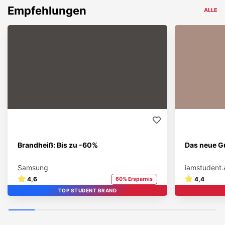
Empfehlungen
ALLE
Brandheiß: Bis zu -60%
Das neue Gu
Samsung
iamstudent.
4,6
4,4
60% Ersparnis
TOP STUDENT BRAND