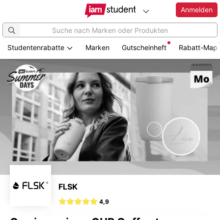
Anmelden
Studentenrabatte
Marken
Gutscheinheft
Rabatt-Map
Zum
Hauptinhalt
springen
FLSK
4,9