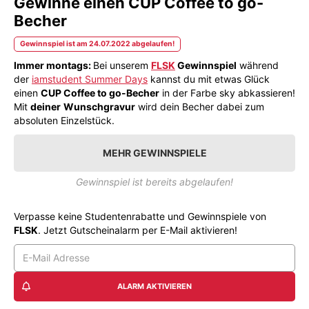
Gewinne einen CUP Coffee to go-
Becher
Gewinnspiel ist am 24.07.2022 abgelaufen!
Immer montags:
Bei unserem
FLSK
Gewinnspiel
während
der
iamstudent Summer Days
kannst du mit etwas Glück
einen
CUP Coffee to go-Becher
in der Farbe sky abkassieren!
Mit
deiner
Wunschgravur
wird dein Becher dabei zum
absoluten Einzelstück.
MEHR GEWINNSPIELE
Gewinnspiel ist bereits abgelaufen!
Verpasse keine Studentenrabatte und Gewinnspiele von
FLSK
. Jetzt Gutscheinalarm per E-Mail aktivieren!
ALARM AKTIVIEREN